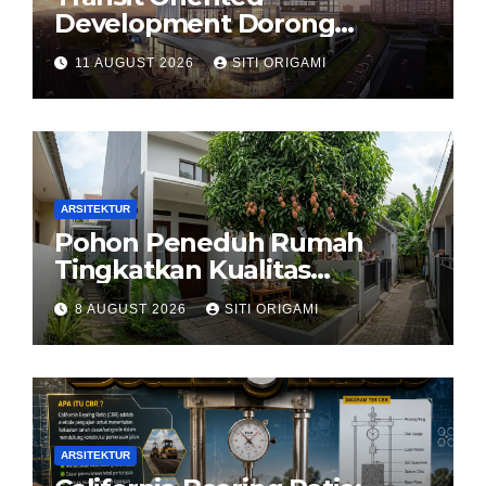
Development Dorong
Arsitektur Perkotaan
11 AUGUST 2026
SITI ORIGAMI
Terintegrasi
ARSITEKTUR
Pohon Peneduh Rumah
Tingkatkan Kualitas
Arsitektur Hunian
8 AUGUST 2026
SITI ORIGAMI
ARSITEKTUR