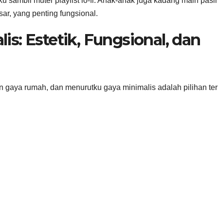
u sambil muter playlist lo-fi. Anak-anak juga kadang main pasir
esar, yang penting fungsional.
s: Estetik, Fungsional, dan
 gaya rumah, dan menurutku gaya minimalis adalah pilihan ter