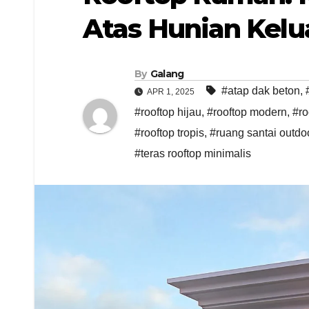
Atas Hunian Kelu
By
Galang
#atap dak beton
,
APR 1, 2025
#rooftop hijau
,
#rooftop modern
,
#ro
#rooftop tropis
,
#ruang santai outdo
#teras rooftop minimalis