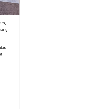
ern,
rang,
atau
at