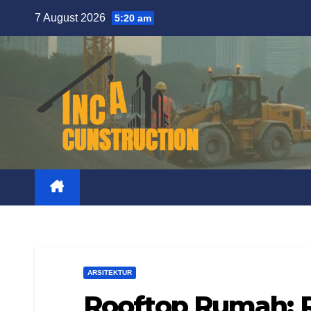
Skip
7 August 2026
5:20 am
to
content
ARSITEKTUR
Rooftop Rumah: R