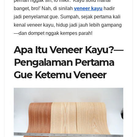
pernah nggak sih, lo mikir: ‘Kayu solid mahal
banget, bro!’ Nah, di sinilah
veneer kayu
hadir
jadi penyelamat gue. Sumpah, sejak pertama kali
kenal veneer kayu, hidup jadi jauh lebih gampang
—dan dompet nggak kempes parah!
Apa Itu Veneer Kayu?—
Pengalaman Pertama
Gue Ketemu Veneer