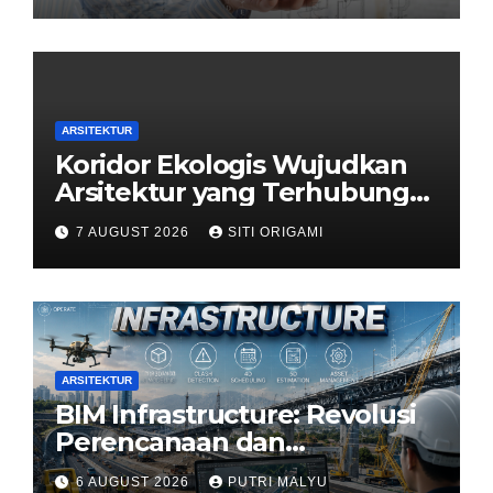
ARSITEKTUR
Koridor Ekologis Wujudkan
Arsitektur yang Terhubung
dengan Alam
7 AUGUST 2026
SITI ORIGAMI
ARSITEKTUR
BIM Infrastructure: Revolusi
Perencanaan dan
Pengelolaan Infrastruktur
6 AUGUST 2026
PUTRI MALYU