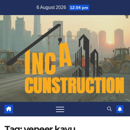
Skip
6 August 2026
12:04 pm
to
content
Tag:
veneer kayu