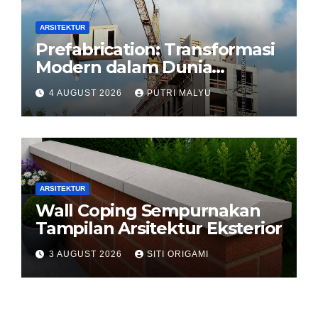
ARSITEKTUR
Prefabrication: Transformasi
Modern dalam Dunia
Konstruksi
4 AUGUST 2026
PUTRI MALYU
ARSITEKTUR
Wall Coping Sempurnakan
Tampilan Arsitektur Eksterior
3 AUGUST 2026
SITI ORIGAMI