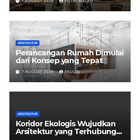
7 AUGUST 2026
PUTRI MALYU
ARSITEKTUR
Perancangan Rumah Dimulai
dari Konsep yang Tepat
7 AUGUST 2026
PAULIN
ARSITEKTUR
Koridor Ekologis Wujudkan
Arsitektur yang Terhubung
dengan Alam