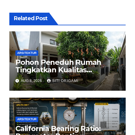
Related Post
ARSITEKTUR
Pohon Peneduh Rumah
Tingkatkan Kualitas
Arsitektur Hunian
AUG 8, 2026
SITI ORIGAMI
ARSITEKTUR
California Bearing Ratio: