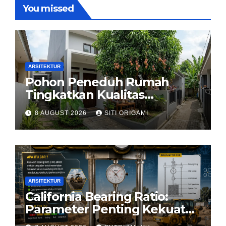
You missed
ARSITEKTUR
Pohon Peneduh Rumah
Tingkatkan Kualitas
Arsitektur Hunian
8 AUGUST 2026
SITI ORIGAMI
ARSITEKTUR
California Bearing Ratio:
Parameter Penting Kekuatan
Tanah Konstruksi