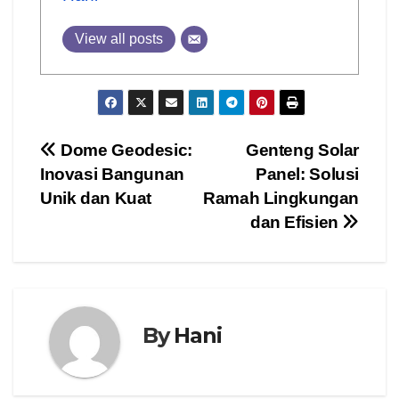
View all posts
Post
Dome Geodesic:
Genteng Solar
Inovasi Bangunan
Panel: Solusi
navigation
Unik dan Kuat
Ramah Lingkungan
dan Efisien
By
Hani