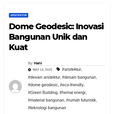
ARSITEKTUR
Dome Geodesic: Inovasi
Bangunan Unik dan
Kuat
By
Hani
#arsitektur
,
MAY 14, 2025
#desain arsitektur
,
#desain bangunan
,
#dome geodesic
,
#eco-friendly
,
#Green Building
,
#hemat energi
,
#material bangunan
,
#rumah futuristik
,
#teknologi bangunan