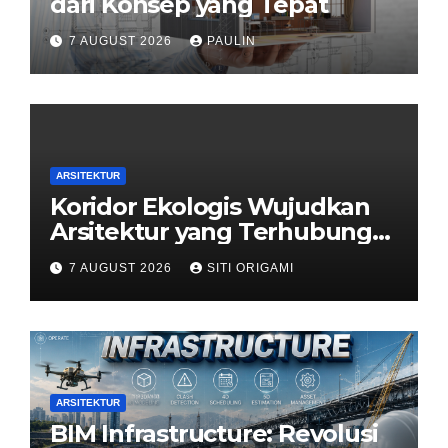
dari Konsep yang Tepat
7 AUGUST 2026
PAULIN
ARSITEKTUR
Koridor Ekologis Wujudkan
Arsitektur yang Terhubung
dengan Alam
7 AUGUST 2026
SITI ORIGAMI
ARSITEKTUR
BIM Infrastructure: Revolusi