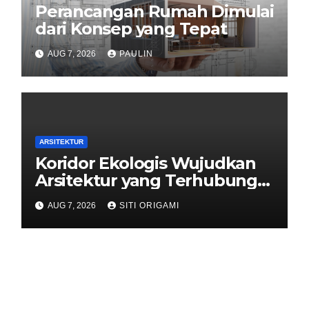
Perancangan Rumah Dimulai
dari Konsep yang Tepat
AUG 7, 2026
PAULIN
ARSITEKTUR
Koridor Ekologis Wujudkan
Arsitektur yang Terhubung
dengan Alam
AUG 7, 2026
SITI ORIGAMI