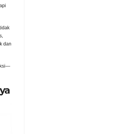
api
tidak
s,
ik dan
uksi—
nya