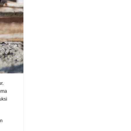
r.
cuma
uksi
an