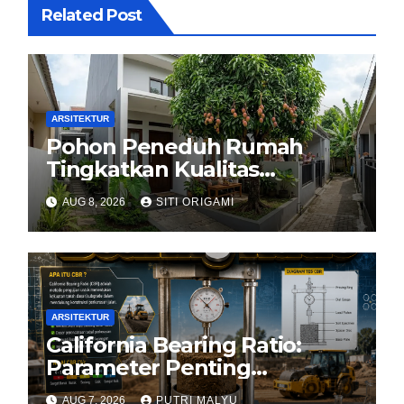
Related Post
ARSITEKTUR
Pohon Peneduh Rumah
Tingkatkan Kualitas
Arsitektur Hunian
AUG 8, 2026
SITI ORIGAMI
ARSITEKTUR
California Bearing Ratio:
Parameter Penting
Kekuatan Tanah Konstruksi
AUG 7, 2026
PUTRI MALYU