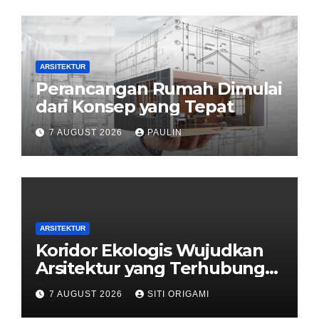
ARSITEKTUR
Perancangan Rumah Dimulai
dari Konsep yang Tepat
7 AUGUST 2026
PAULIN
ARSITEKTUR
Koridor Ekologis Wujudkan
Arsitektur yang Terhubung
dengan Alam
7 AUGUST 2026
SITI ORIGAMI