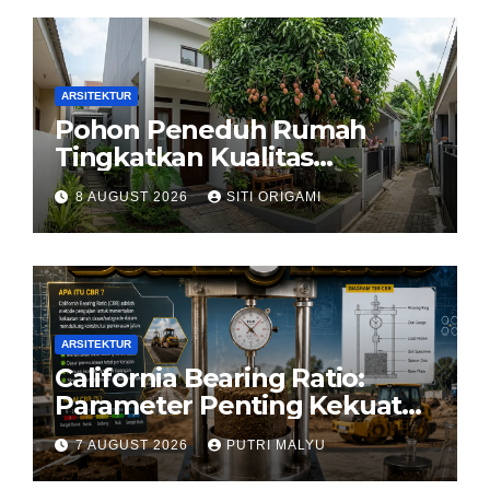
ARSITEKTUR
Pohon Peneduh Rumah
Tingkatkan Kualitas
Arsitektur Hunian
8 AUGUST 2026
SITI ORIGAMI
ARSITEKTUR
California Bearing Ratio:
Parameter Penting Kekuatan
Tanah Konstruksi
7 AUGUST 2026
PUTRI MALYU