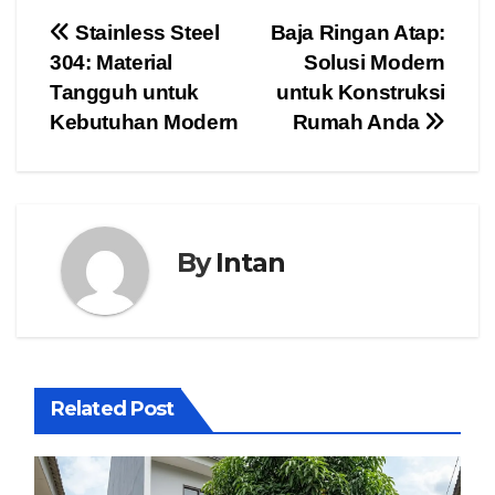
Post
Stainless Steel
Baja Ringan Atap:
304: Material
Solusi Modern
navigation
Tangguh untuk
untuk Konstruksi
Kebutuhan Modern
Rumah Anda
By
Intan
Related Post