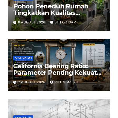
Pohon Peneduh Rumah
Tingkatkan Kualitas
Arsitektur Hunian
8 AUGUST 2026
SITI ORIGAMI
ARSITEKTUR
California Bearing Ratio:
Parameter Penting Kekuatan
Tanah Konstruksi
7 AUGUST 2026
PUTRI MALYU
ARSITEKTUR