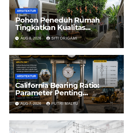
ARSITEKTUR
Pohon Peneduh Rumah
Tingkatkan Kualitas
Arsitektur Hunian
AUG 8, 2026
SITI ORIGAMI
ARSITEKTUR
California Bearing Ratio:
Parameter Penting
Kekuatan Tanah Konstruksi
AUG 7, 2026
PUTRI MALYU