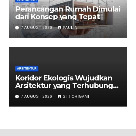
Perancangan Rumah Dimulai
dari Konsep yang Tepat
7 AUGUST 2026
PAULIN
ARSITEKTUR
Koridor Ekologis Wujudkan
Arsitektur yang Terhubung
dengan Alam
7 AUGUST 2026
SITI ORIGAMI