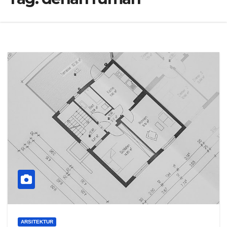
ARSITEKTUR