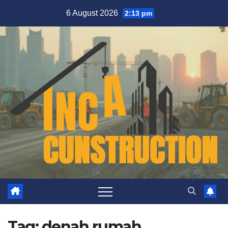
Skip
6 August 2026
2:13 pm
to
content
Tag:
denah rumah