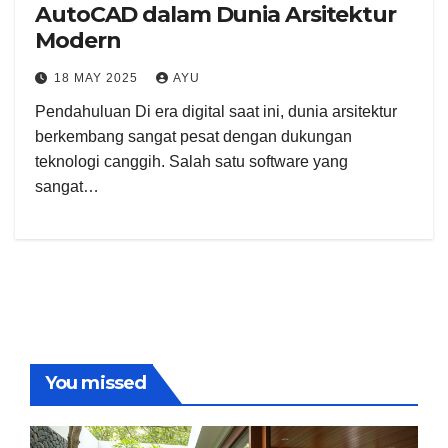
AutoCAD dalam Dunia Arsitektur
Modern
18 MAY 2025
AYU
Pendahuluan Di era digital saat ini, dunia arsitektur
berkembang sangat pesat dengan dukungan
teknologi canggih. Salah satu software yang
sangat…
You missed