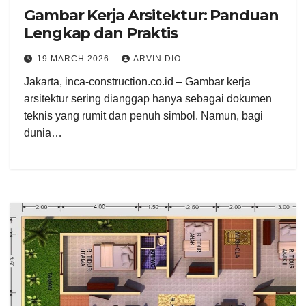
Gambar Kerja Arsitektur: Panduan
Lengkap dan Praktis
19 MARCH 2026
ARVIN DIO
Jakarta, inca-construction.co.id – Gambar kerja
arsitektur sering dianggap hanya sebagai dokumen
teknis yang rumit dan penuh simbol. Namun, bagi
dunia…