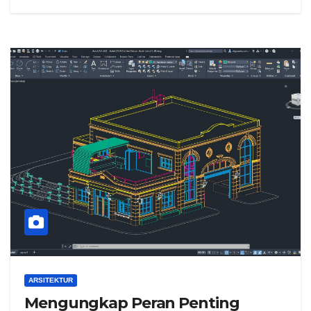
ARSITEKTUR
Mengungkap Peran Penting