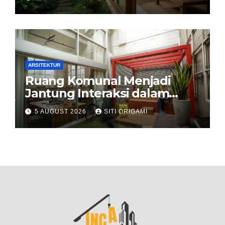
dan Alam
ARSITEKTUR
Ruang Komunal Menjadi
Jantung Interaksi dalam
Perancangan Arsitektur
5 AUGUST 2026
SITI ORIGAMI
Modern