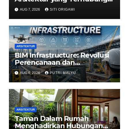
dengan Alam
AUG 7, 2026
SITI ORIGAMI
ARSITEKTUR
BIM Infrastructure: Revolusi
Perencanaan dan
Pengelolaan Infrastruktur
AUG 6, 2026
PUTRI MALYU
ARSITEKTUR
Taman Dalam Rumah
Menghadirkan Hubungan