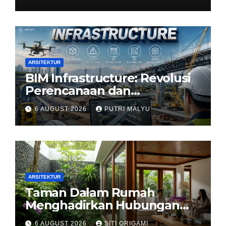
ARSITEKTUR
BIM Infrastructure: Revolusi
Perencanaan dan
Pengelolaan Infrastruktur
6 AUGUST 2026
PUTRI MALYU
ARSITEKTUR
Taman Dalam Rumah
Menghadirkan Hubungan
Harmonis antara Arsitektur
6 AUGUST 2026
SITI ORIGAMI