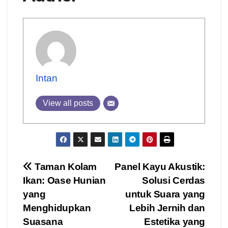
Intan
View all posts
Post
Taman Kolam
Panel Kayu Akustik:
Ikan: Oase Hunian
Solusi Cerdas
navigation
yang
untuk Suara yang
Menghidupkan
Lebih Jernih dan
Suasana
Estetika yang