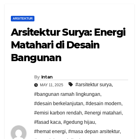
ARSITEKTUR
Arsitektur Surya: Energi
Matahari di Desain
Bangunan
By
Intan
#arsitektur surya
,
MAY 11, 2025
#bangunan ramah lingkungan
,
#desain berkelanjutan
,
#desain modern
,
#emisi karbon rendah
,
#energi matahari
,
#fasad kaca
,
#gedung hijau
,
#hemat energi
,
#masa depan arsitektur
,