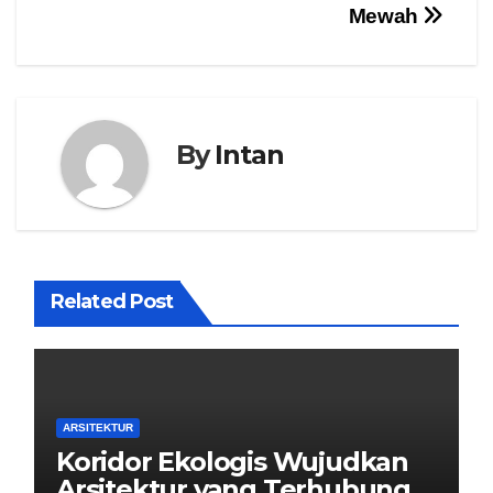
Mewah
By
Intan
Related Post
ARSITEKTUR
Koridor Ekologis Wujudkan
Arsitektur yang Terhubung