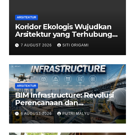
ARSITEKTUR
Koridor Ekologis Wujudkan
Arsitektur yang Terhubung
dengan Alam
7 AUGUST 2026
SITI ORIGAMI
ARSITEKTUR
BIM Infrastructure: Revolusi
Perencanaan dan
Pengelolaan Infrastruktur
6 AUGUST 2026
PUTRI MALYU