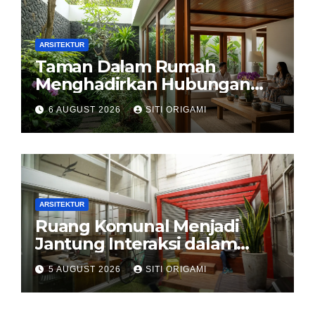
ARSITEKTUR
Taman Dalam Rumah
Menghadirkan Hubungan
Harmonis antara Arsitektur
6 AUGUST 2026
SITI ORIGAMI
dan Alam
ARSITEKTUR
Ruang Komunal Menjadi
Jantung Interaksi dalam
Perancangan Arsitektur
5 AUGUST 2026
SITI ORIGAMI
Modern