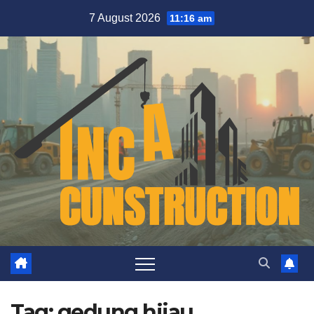
Skip
7 August 2026
11:16 am
to
content
Tag:
gedung hijau