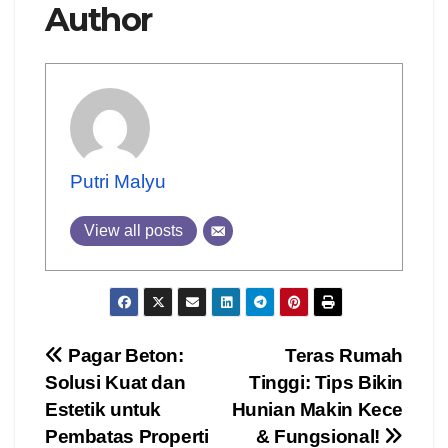
Author
Putri Malyu
View all posts
Post
Pagar Beton:
Teras Rumah
Solusi Kuat dan
Tinggi: Tips Bikin
navigation
Estetik untuk
Hunian Makin Kece
Pembatas Properti
& Fungsional!