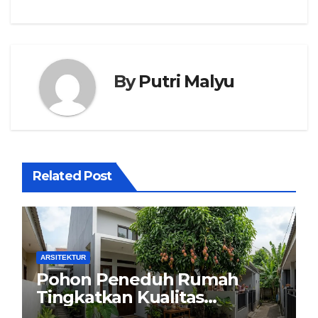
By
Putri Malyu
Related Post
ARSITEKTUR
Pohon Peneduh Rumah
Tingkatkan Kualitas
Arsitektur Hunian