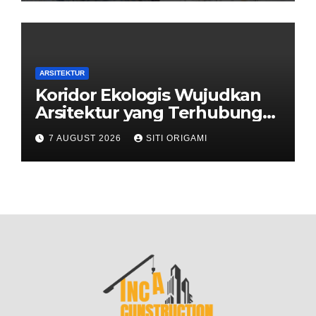
ARSITEKTUR
Koridor Ekologis Wujudkan
Arsitektur yang Terhubung
dengan Alam
7 AUGUST 2026
SITI ORIGAMI