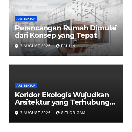
ARSITEKTUR
Perancangan Rumah Dimulai
dari Konsep yang Tepat
7 AUGUST 2026
PAULIN
ARSITEKTUR
Koridor Ekologis Wujudkan
Arsitektur yang Terhubung
dengan Alam
7 AUGUST 2026
SITI ORIGAMI