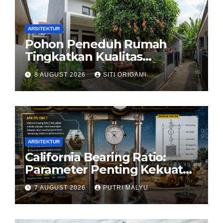
ARSITEKTUR
Pohon Peneduh Rumah
Tingkatkan Kualitas
Arsitektur Hunian
8 AUGUST 2026
SITI ORIGAMI
ARSITEKTUR
California Bearing Ratio:
Parameter Penting Kekuatan
Tanah Konstruksi
7 AUGUST 2026
PUTRI MALYU