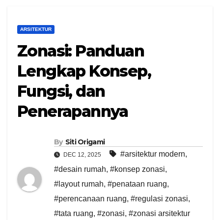
ARSITEKTUR
Zonasi: Panduan
Lengkap Konsep,
Fungsi, dan
Penerapannya
By
Siti Origami
#arsitektur modern
,
DEC 12, 2025
#desain rumah
,
#konsep zonasi
,
#layout rumah
,
#penataan ruang
,
#perencanaan ruang
,
#regulasi zonasi
,
#tata ruang
,
#zonasi
,
#zonasi arsitektur