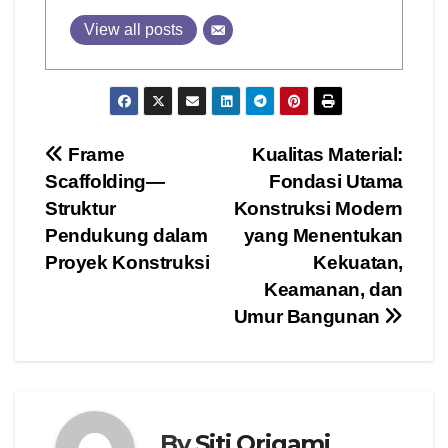
View all posts
Post
Frame
Kualitas Material:
Scaffolding—
Fondasi Utama
navigation
Struktur
Konstruksi Modern
Pendukung dalam
yang Menentukan
Proyek Konstruksi
Kekuatan,
Keamanan, dan
Umur Bangunan
By
Siti Origami