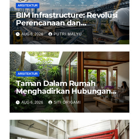
ARSITEKTUR
BIM Infrastructure: Revolusi
Perencanaan dan
Pengelolaan Infrastruktur
AUG 6, 2026
PUTRI MALYU
ARSITEKTUR
Taman Dalam Rumah
Menghadirkan Hubungan
Harmonis antara Arsitektur
AUG 6, 2026
SITI ORIGAMI
dan Alam