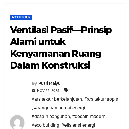
ARSITEKTUR
Ventilasi Pasif—Prinsip
Alami untuk
Kenyamanan Ruang
Dalam Konstruksi
By
Putri Malyu
NOV 22, 2025
#arsitektur berkelanjutan
,
#arsitektur tropis
,
#bangunan hemat energi
,
#desain bangunan
,
#desain modern
,
#eco building
,
#efisiensi energi
,