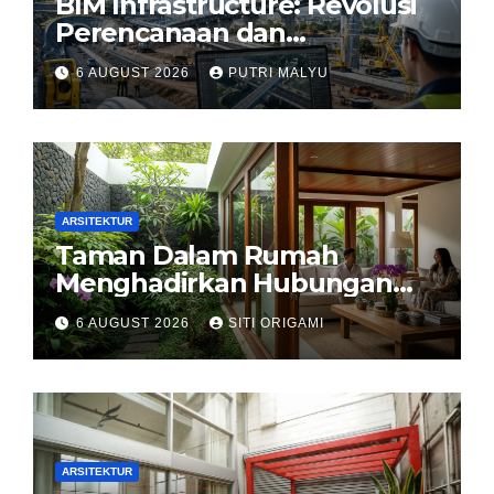
BIM Infrastructure: Revolusi
Perencanaan dan
Pengelolaan Infrastruktur
6 AUGUST 2026
PUTRI MALYU
ARSITEKTUR
Taman Dalam Rumah
Menghadirkan Hubungan
Harmonis antara Arsitektur
6 AUGUST 2026
SITI ORIGAMI
dan Alam
ARSITEKTUR