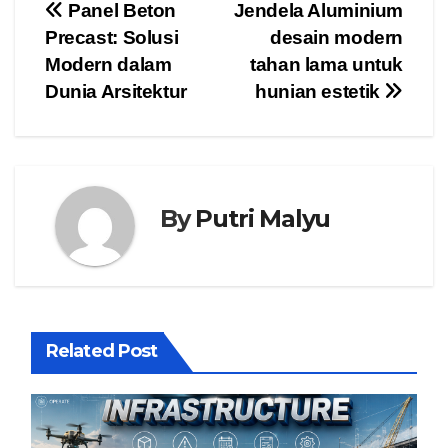
Post
Panel Beton
Jendela Aluminium
Precast: Solusi
desain modern
navigation
Modern dalam
tahan lama untuk
Dunia Arsitektur
hunian estetik
By
Putri Malyu
Related Post