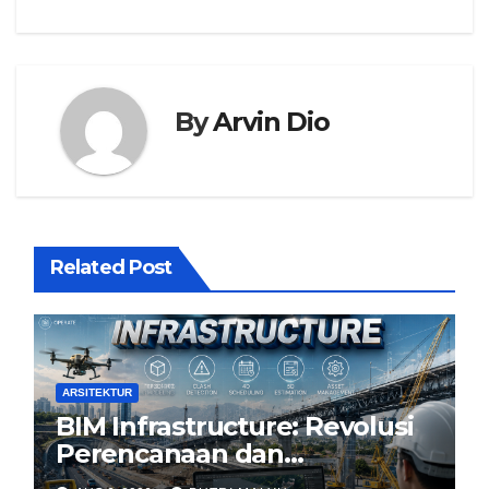
By
Arvin Dio
Related Post
ARSITEKTUR
BIM Infrastructure: Revolusi
Perencanaan dan
Pengelolaan Infrastruktur