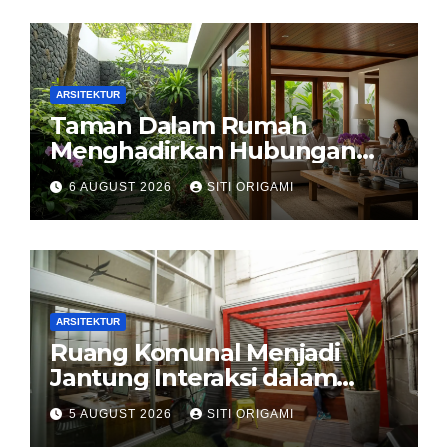
ARSITEKTUR
Taman Dalam Rumah
Menghadirkan Hubungan
Harmonis antara Arsitektur
6 AUGUST 2026
SITI ORIGAMI
dan Alam
ARSITEKTUR
Ruang Komunal Menjadi
Jantung Interaksi dalam
Perancangan Arsitektur
5 AUGUST 2026
SITI ORIGAMI
Modern