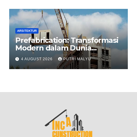
ARSITEKTUR
Prefabrication: Transformasi
Modern dalam Dunia
Konstruksi
4 AUGUST 2026
PUTRI MALYU