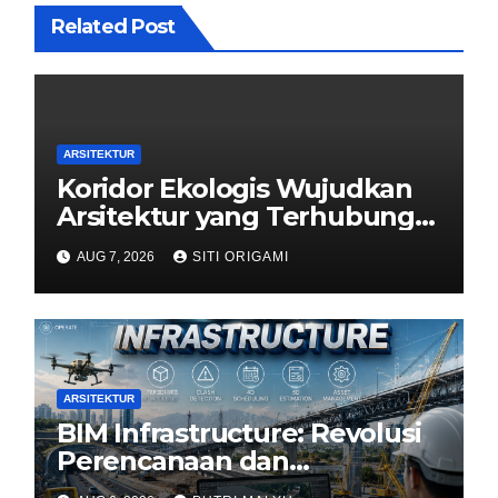
Related Post
ARSITEKTUR
Koridor Ekologis Wujudkan
Arsitektur yang Terhubung
dengan Alam
AUG 7, 2026
SITI ORIGAMI
ARSITEKTUR
BIM Infrastructure: Revolusi
Perencanaan dan
Pengelolaan Infrastruktur