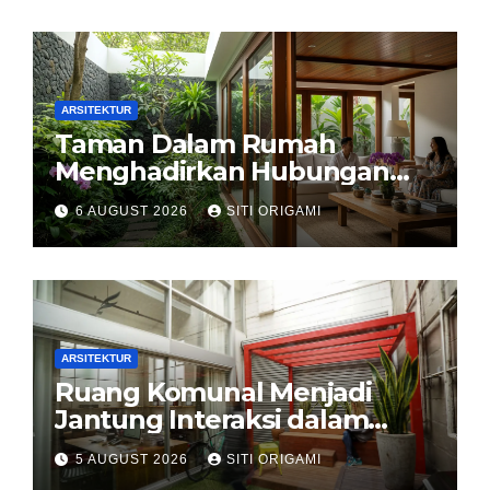
ARSITEKTUR
Taman Dalam Rumah
Menghadirkan Hubungan
Harmonis antara Arsitektur
6 AUGUST 2026
SITI ORIGAMI
dan Alam
ARSITEKTUR
Ruang Komunal Menjadi
Jantung Interaksi dalam
Perancangan Arsitektur
5 AUGUST 2026
SITI ORIGAMI
Modern