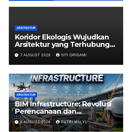
ARSITEKTUR
Koridor Ekologis Wujudkan
Arsitektur yang Terhubung
dengan Alam
7 AUGUST 2026
SITI ORIGAMI
ARSITEKTUR
BIM Infrastructure: Revolusi
Perencanaan dan
Pengelolaan Infrastruktur
6 AUGUST 2026
PUTRI MALYU