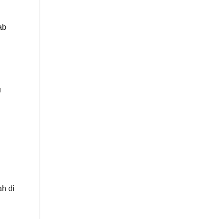
ab
u
ah di