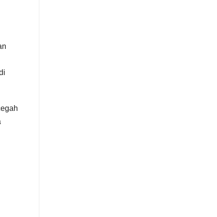
an
di
cegah
a