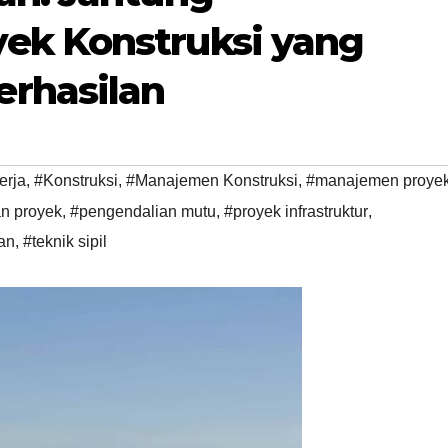
ek Konstruksi yang
rhasilan
erja
,
#Konstruksi
,
#Manajemen Konstruksi
,
#manajemen proye
n proyek
,
#pengendalian mutu
,
#proyek infrastruktur
,
an
,
#teknik sipil