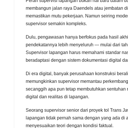
Peran supervisi lapangan bukan hal baru dalam d
membangun jalan raya Daendels atau jembatan di
memastikan mutu pekerjaan. Namun seiring modern
supervisor semakin kompleks.
Dulu, pengawasan hanya berfokus pada hasil akhir:
pendekatannya lebih menyeluruh — mulai dari ta
Supervisor lapangan harus memahami standar nas
beradaptasi dengan sistem dokumentasi digital dan
Di era digital, banyak perusahaan konstruksi beral
memungkinkan supervisor memantau perkembangan
secanggih apa pun tetap membutuhkan sentuhan m
digital dan realitas di lapangan.
Seorang supervisor senior dari proyek tol Trans 
lapangan tidak pernah sama dengan yang ada di at
menyesuaikan teori dengan kondisi faktual.