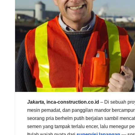
Jakarta,
inca-construction.co.id
– Di sebuah pro
mesin pemadat, dan panggilan mandor bercampur me
seorang pria berhelm putih berjalan sambil mencat
semen yang tampak terlalu encer, lalu menegur pe
Itulah wajah nyata dari
supervisi lapangan
— soso