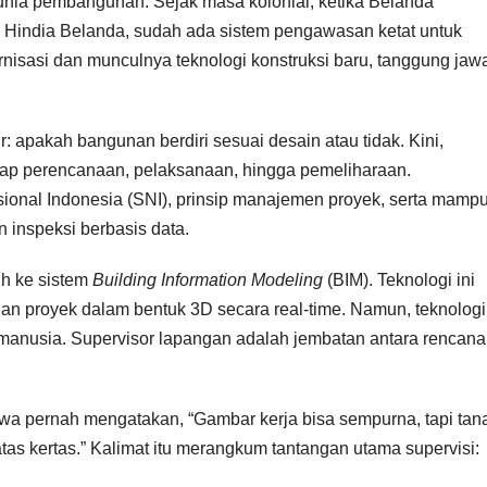
unia pembangunan. Sejak masa kolonial, ketika Belanda
 Hindia Belanda, sudah ada sistem pengawasan ketat untuk
isasi dan munculnya teknologi konstruksi baru, tanggung jaw
 apakah bangunan berdiri sesuai desain atau tidak. Kini,
hap perencanaan, pelaksanaan, hingga pemeliharaan.
ional Indonesia (SNI), prinsip manajemen proyek, serta mamp
 inspeksi berbasis data.
ih ke sistem
Building Information Modeling
(BIM). Teknologi ini
 proyek dalam bentuk 3D secara real-time. Namun, teknologi
anusia. Supervisor lapangan adalah jembatan antara rencana
Jawa pernah mengatakan, “Gambar kerja bisa sempurna, tapi tan
as kertas.” Kalimat itu merangkum tantangan utama supervisi: