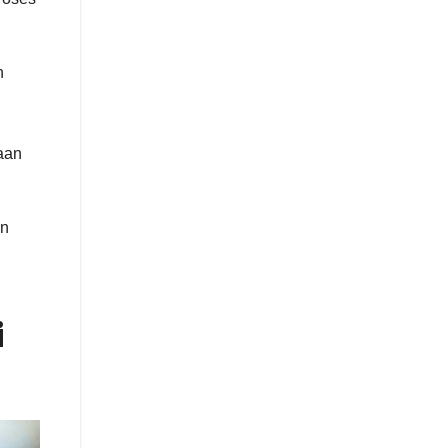
n
aan
an
i