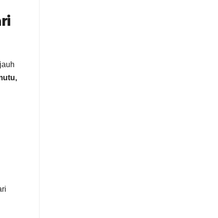
ri
jauh
mutu,
ri