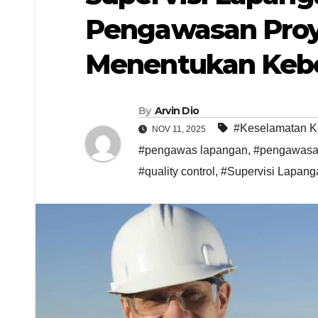
Pengawasan Proy
Menentukan Kebe
By
Arvin Dio
#Keselamatan K
NOV 11, 2025
#pengawas lapangan
,
#pengawasa
#quality control
,
#Supervisi Lapang