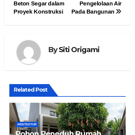
navigation
Beton Segar dalam
Pengelolaan Air
Proyek Konstruksi
Pada Bangunan
By
Siti Origami
Related Post
ARSITEKTUR
Pohon Peneduh Rumah