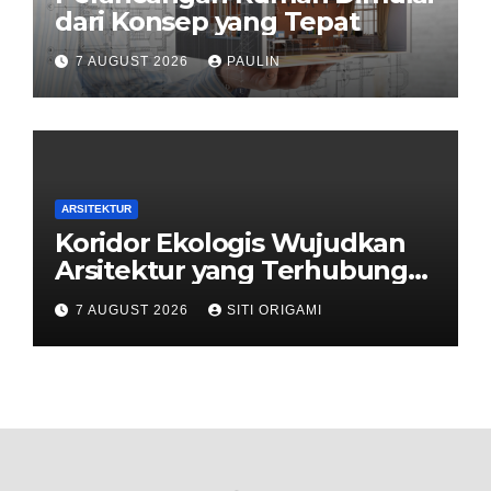
dari Konsep yang Tepat
7 AUGUST 2026
PAULIN
ARSITEKTUR
Koridor Ekologis Wujudkan
Arsitektur yang Terhubung
dengan Alam
7 AUGUST 2026
SITI ORIGAMI