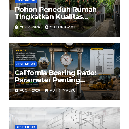
ARSITEKTUR
Pohon Peneduh Rumah
Tingkatkan Kualitas
Arsitektur Hunian
AUG 8, 2026
SITI ORIGAMI
ARSITEKTUR
California Bearing Ratio:
Parameter Penting
Kekuatan Tanah Konstruksi
AUG 7, 2026
PUTRI MALYU
ARSITEKTUR