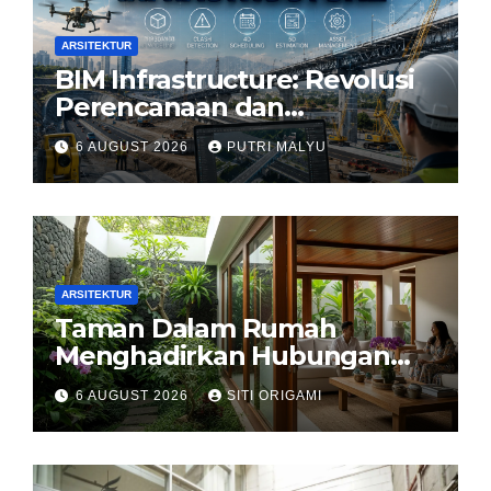
ARSITEKTUR
BIM Infrastructure: Revolusi
Perencanaan dan
Pengelolaan Infrastruktur
6 AUGUST 2026
PUTRI MALYU
ARSITEKTUR
Taman Dalam Rumah
Menghadirkan Hubungan
Harmonis antara Arsitektur
6 AUGUST 2026
SITI ORIGAMI
dan Alam