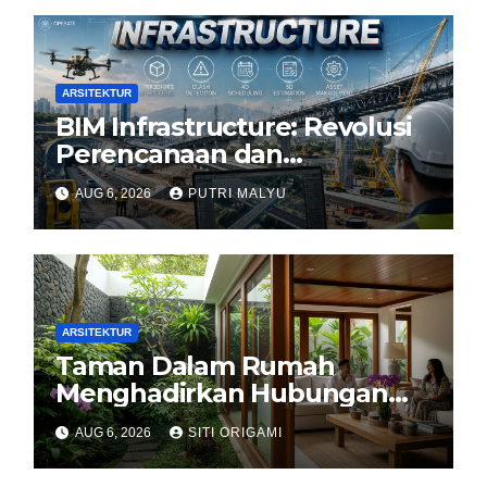
ARSITEKTUR
BIM Infrastructure: Revolusi
Perencanaan dan
Pengelolaan Infrastruktur
AUG 6, 2026
PUTRI MALYU
ARSITEKTUR
Taman Dalam Rumah
Menghadirkan Hubungan
Harmonis antara Arsitektur
AUG 6, 2026
SITI ORIGAMI
dan Alam