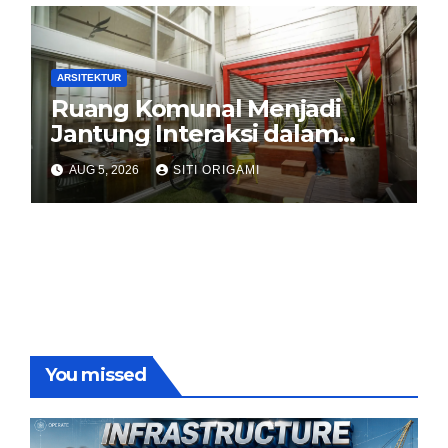
ARSITEKTUR
Ruang Komunal Menjadi
Jantung Interaksi dalam
Perancangan Arsitektur
AUG 5, 2026
SITI ORIGAMI
Modern
You missed