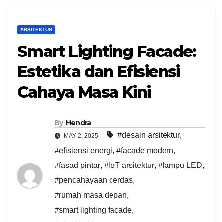
ARSITEKTUR
Smart Lighting Facade:
Estetika dan Efisiensi
Cahaya Masa Kini
By
Hendra
#desain arsitektur
,
MAY 2, 2025
#efisiensi energi
,
#facade modern
,
#fasad pintar
,
#IoT arsitektur
,
#lampu LED
,
#pencahayaan cerdas
,
#rumah masa depan
,
#smart lighting facade
,