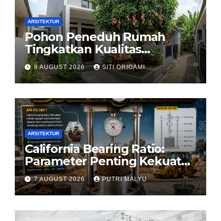
ARSITEKTUR
Pohon Peneduh Rumah
Tingkatkan Kualitas
Arsitektur Hunian
8 AUGUST 2026
SITI ORIGAMI
ARSITEKTUR
California Bearing Ratio:
Parameter Penting Kekuatan
Tanah Konstruksi
7 AUGUST 2026
PUTRI MALYU