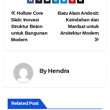
Post
Hollow Core
Batu Alam Andesit:
Slab: Inovasi
Keindahan dan
navigation
Struktur Beton
Manfaat untuk
untuk Bangunan
Arsitektur Modern
Modern
By
Hendra
Related Post