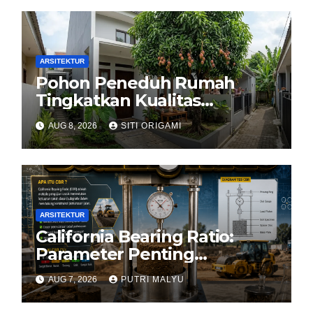
ARSITEKTUR
Pohon Peneduh Rumah
Tingkatkan Kualitas
Arsitektur Hunian
AUG 8, 2026
SITI ORIGAMI
ARSITEKTUR
California Bearing Ratio:
Parameter Penting
Kekuatan Tanah Konstruksi
AUG 7, 2026
PUTRI MALYU