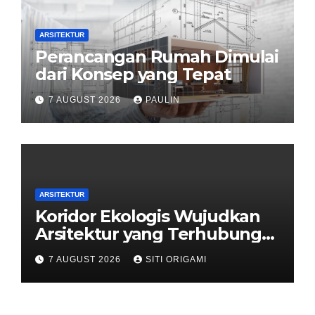
ARSITEKTUR
Perancangan Rumah Dimulai
dari Konsep yang Tepat
7 AUGUST 2026
PAULIN
ARSITEKTUR
Koridor Ekologis Wujudkan
Arsitektur yang Terhubung
dengan Alam
7 AUGUST 2026
SITI ORIGAMI