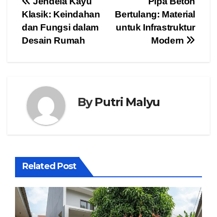
Post
Jendela Kayu
Pipa Beton
Klasik: Keindahan
Bertulang: Material
navigation
dan Fungsi dalam
untuk Infrastruktur
Desain Rumah
Modern
By
Putri Malyu
Related Post