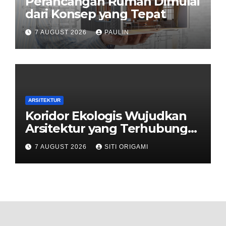
Perancangan Rumah Dimulai
dari Konsep yang Tepat
7 AUGUST 2026
PAULIN
ARSITEKTUR
Koridor Ekologis Wujudkan
Arsitektur yang Terhubung
dengan Alam
7 AUGUST 2026
SITI ORIGAMI