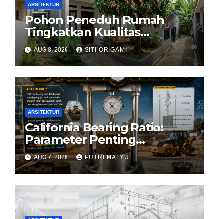
ARSITEKTUR
Pohon Peneduh Rumah
Tingkatkan Kualitas
Arsitektur Hunian
AUG 8, 2026
SITI ORIGAMI
ARSITEKTUR
California Bearing Ratio:
Parameter Penting
Kekuatan Tanah Konstruksi
AUG 7, 2026
PUTRI MALYU