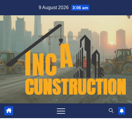
Skip
9 August 2026
3:06 am
to
content