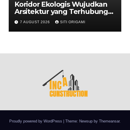
Koridor Ekologis Wujudkan
Arsitektur yang Terhubung
dengan Alam
7 AUGUST 2026
SITI ORIGAMI
Proudly powered by WordPress
|
Theme: Newsup by
Themeansar
.