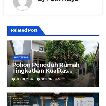
Related Post
ARSITEKTUR
Pohon Peneduh Rumah
Tingkatkan Kualitas
Arsitektur Hunian
AUG 8, 2026
SITI ORIGAMI