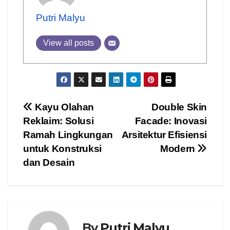
Putri Malyu
View all posts
Post
Kayu Olahan
Double Skin
Reklaim: Solusi
Facade: Inovasi
navigation
Ramah Lingkungan
Arsitektur Efisiensi
untuk Konstruksi
Modern
dan Desain
By
Putri Malyu