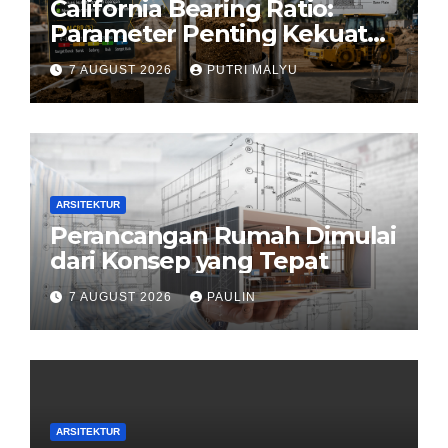
California Bearing Ratio:
Parameter Penting Kekuatan
Tanah Konstruksi
7 AUGUST 2026
PUTRI MALYU
ARSITEKTUR
Perancangan Rumah Dimulai
dari Konsep yang Tepat
7 AUGUST 2026
PAULIN
ARSITEKTUR