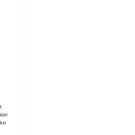
k
atan
ksi