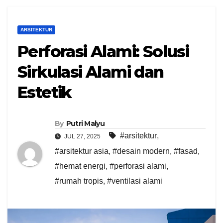
ARSITEKTUR
Perforasi Alami: Solusi
Sirkulasi Alami dan
Estetik
By
Putri Malyu
#arsitektur
,
JUL 27, 2025
#arsitektur asia
,
#desain modern
,
#fasad
,
#hemat energi
,
#perforasi alami
,
#rumah tropis
,
#ventilasi alami