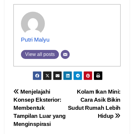
Putri Malyu
View all posts
Post
Menjelajahi
Kolam Ikan Mini:
Konsep Eksterior:
Cara Asik Bikin
navigation
Membentuk
Sudut Rumah Lebih
Tampilan Luar yang
Hidup
Menginspirasi