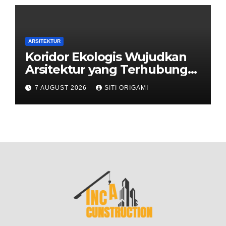
ARSITEKTUR
Koridor Ekologis Wujudkan
Arsitektur yang Terhubung
dengan Alam
7 AUGUST 2026
SITI ORIGAMI