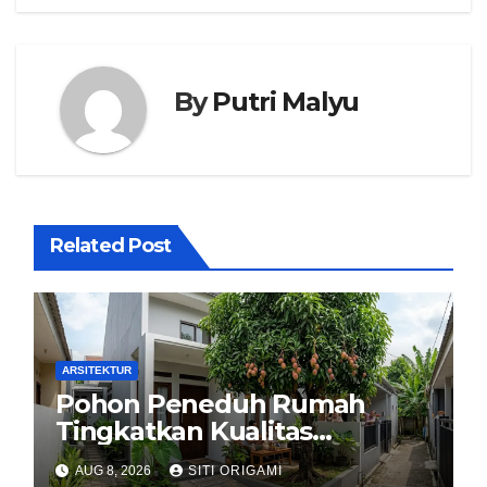
By
Putri Malyu
Related Post
ARSITEKTUR
Pohon Peneduh Rumah
Tingkatkan Kualitas
Arsitektur Hunian
AUG 8, 2026
SITI ORIGAMI