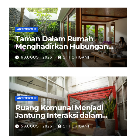
ARSITEKTUR
Taman Dalam Rumah
Menghadirkan Hubungan
Harmonis antara Arsitektur
6 AUGUST 2026
SITI ORIGAMI
dan Alam
ARSITEKTUR
Ruang Komunal Menjadi
Jantung Interaksi dalam
Perancangan Arsitektur
5 AUGUST 2026
SITI ORIGAMI
Modern