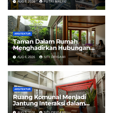
AUG 6, 2026
PUTRI MALYU
ARSITEKTUR
Taman Dalam Rumah
Menghadirkan Hubungan
Harmonis antara Arsitektur
AUG 6, 2026
SITI ORIGAMI
dan Alam
ARSITEKTUR
Ruang Komunal Menjadi
Jantung Interaksi dalam
Perancangan Arsitektur
AUG 5, 2026
SITI ORIGAMI