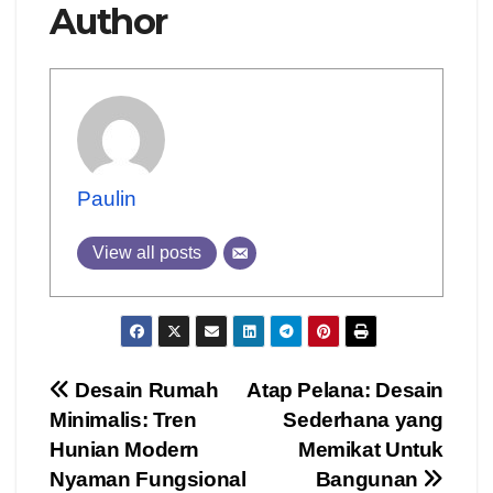
Author
Paulin
View all posts
Post
Desain Rumah
Atap Pelana: Desain
Minimalis: Tren
Sederhana yang
navigation
Hunian Modern
Memikat Untuk
Nyaman Fungsional
Bangunan