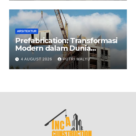
ARSITEKTUR
Prefabrication: Transformasi
Modern dalam Dunia
Konstruksi
4 AUGUST 2026
PUTRI MALYU