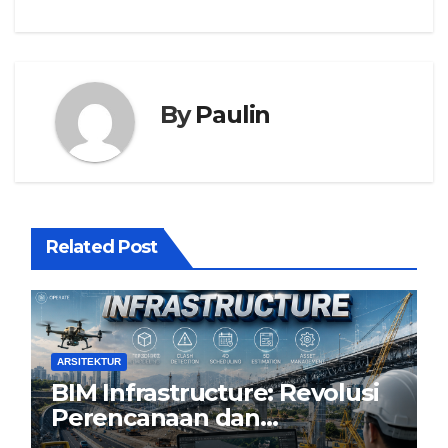
By
Paulin
Related Post
ARSITEKTUR
BIM Infrastructure: Revolusi
Perencanaan dan
Pengelolaan Infrastruktur