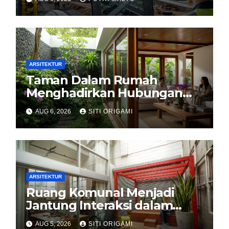
ARSITEKTUR
Taman Dalam Rumah
Menghadirkan Hubungan
Harmonis antara Arsitektur
AUG 6, 2026
SITI ORIGAMI
dan Alam
ARSITEKTUR
Ruang Komunal Menjadi
Jantung Interaksi dalam
Perancangan Arsitektur
AUG 5, 2026
SITI ORIGAMI