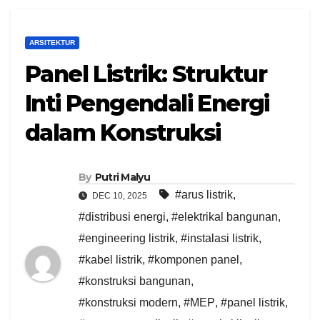
ARSITEKTUR
Panel Listrik: Struktur
Inti Pengendali Energi
dalam Konstruksi
By
Putri Malyu
#arus listrik
,
DEC 10, 2025
#distribusi energi
,
#elektrikal bangunan
,
#engineering listrik
,
#instalasi listrik
,
#kabel listrik
,
#komponen panel
,
#konstruksi bangunan
,
#konstruksi modern
,
#MEP
,
#panel listrik
,