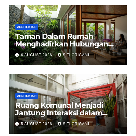
ARSITEKTUR
Taman Dalam Rumah
Menghadirkan Hubungan
Harmonis antara Arsitektur
6 AUGUST 2026
SITI ORIGAMI
dan Alam
ARSITEKTUR
Ruang Komunal Menjadi
Jantung Interaksi dalam
Perancangan Arsitektur
5 AUGUST 2026
SITI ORIGAMI
Modern