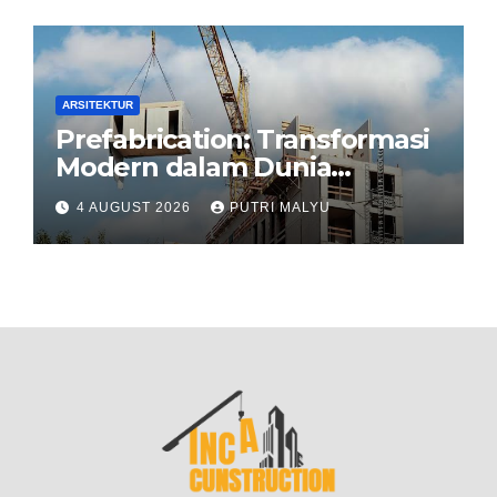
ARSITEKTUR
Prefabrication: Transformasi
Modern dalam Dunia
Konstruksi
4 AUGUST 2026
PUTRI MALYU