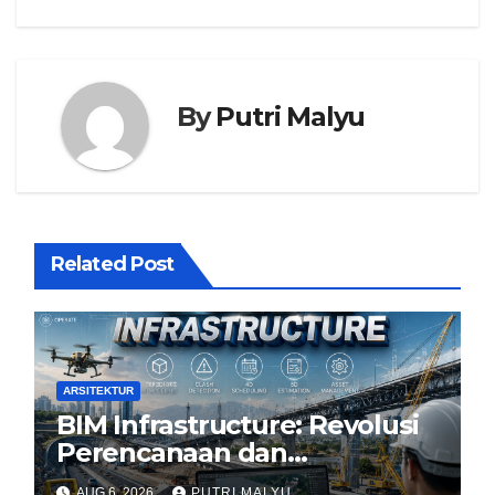
By
Putri Malyu
Related Post
ARSITEKTUR
BIM Infrastructure: Revolusi
Perencanaan dan
Pengelolaan Infrastruktur
AUG 6, 2026
PUTRI MALYU