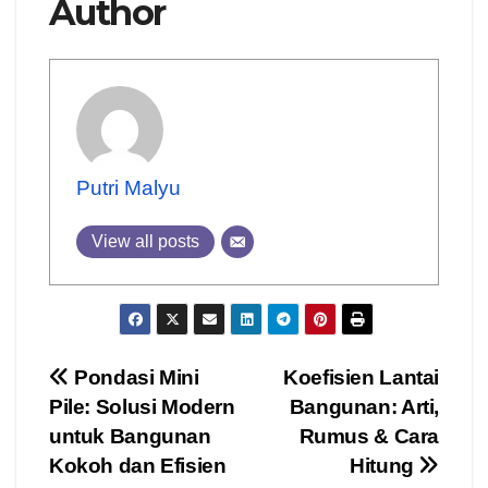
Author
Putri Malyu
View all posts
Post
Pondasi Mini
Koefisien Lantai
Pile: Solusi Modern
Bangunan: Arti,
navigation
untuk Bangunan
Rumus & Cara
Kokoh dan Efisien
Hitung