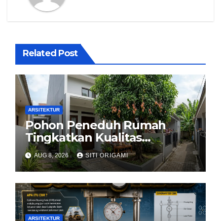
Related Post
ARSITEKTUR
Pohon Peneduh Rumah
Tingkatkan Kualitas
Arsitektur Hunian
AUG 8, 2026
SITI ORIGAMI
ARSITEKTUR