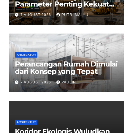
Parameter Penting Kekuatan
Tanah Konstruksi
7 AUGUST 2026
PUTRI MALYU
ARSITEKTUR
Perancangan Rumah Dimulai
dari Konsep yang Tepat
7 AUGUST 2026
PAULIN
ARSITEKTUR
Koridor Ekologis Wujudkan