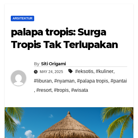
ARSITEKTUR
palapa tropis: Surga
Tropis Tak Terlupakan
By
Siti Origami
#eksotis
,
#kuliner
,
MAY 24, 2025
#liburan
,
#nyaman
,
#palapa tropis
,
#pantai
,
#resort
,
#tropis
,
#wisata