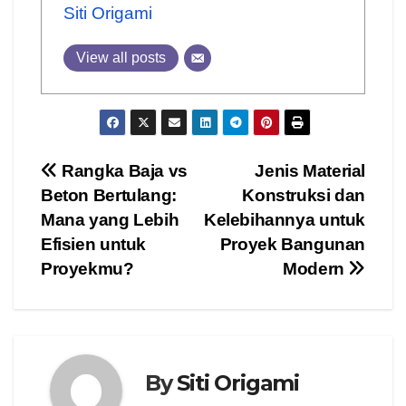
Siti Origami
View all posts
Post
Rangka Baja vs
Jenis Material
Beton Bertulang:
Konstruksi dan
navigation
Mana yang Lebih
Kelebihannya untuk
Efisien untuk
Proyek Bangunan
Proyekmu?
Modern
By
Siti Origami