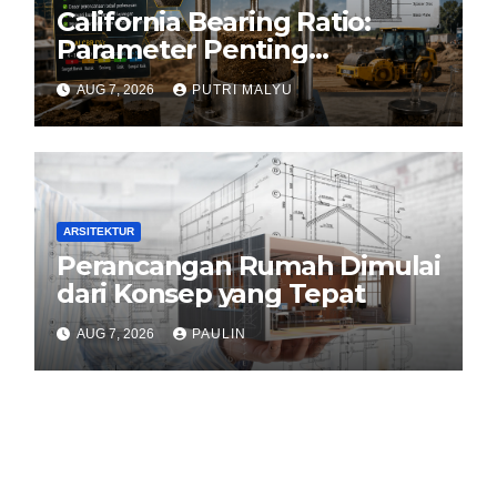
California Bearing Ratio:
Parameter Penting
Kekuatan Tanah Konstruksi
AUG 7, 2026
PUTRI MALYU
ARSITEKTUR
Perancangan Rumah Dimulai
dari Konsep yang Tepat
AUG 7, 2026
PAULIN