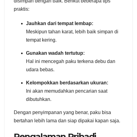
disimpan dengan baik. Berikut beberapa tips
praktis:
Jauhkan dari tempat lembap:
Meskipun tahan karat, lebih baik simpan di
tempat kering.
Gunakan wadah tertutup:
Hal ini mencegah paku terkena debu dan
udara bebas.
Kelompokkan berdasarkan ukuran:
Ini akan memudahkan pencarian saat
dibutuhkan.
Dengan penyimpanan yang benar, paku bisa
bertahan lebih lama dan siap dipakai kapan saja.
Pengalaman Pribadi