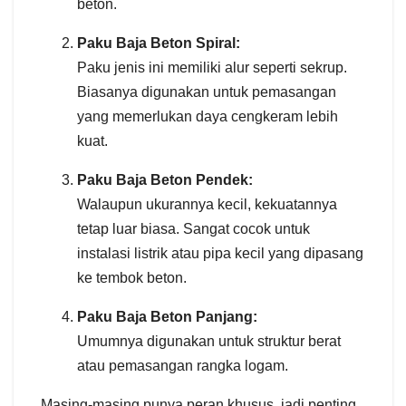
beton.
Paku Baja Beton Spiral:
Paku jenis ini memiliki alur seperti sekrup.
Biasanya digunakan untuk pemasangan
yang memerlukan daya cengkeram lebih
kuat.
Paku Baja Beton Pendek:
Walaupun ukurannya kecil, kekuatannya
tetap luar biasa. Sangat cocok untuk
instalasi listrik atau pipa kecil yang dipasang
ke tembok beton.
Paku Baja Beton Panjang:
Umumnya digunakan untuk struktur berat
atau pemasangan rangka logam.
Masing-masing punya peran khusus, jadi penting