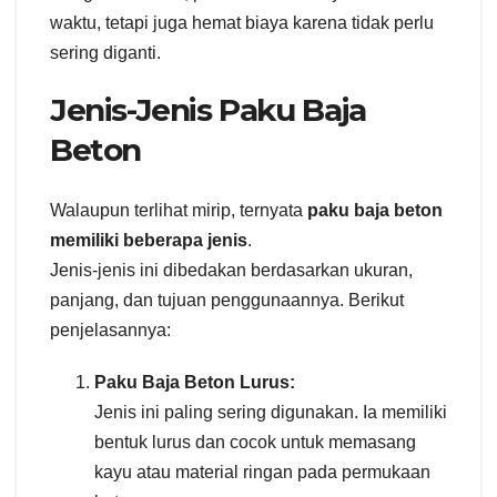
waktu, tetapi juga hemat biaya karena tidak perlu
sering diganti.
Jenis-Jenis Paku Baja
Beton
Walaupun terlihat mirip, ternyata
paku baja beton
memiliki beberapa jenis
.
Jenis-jenis ini dibedakan berdasarkan ukuran,
panjang, dan tujuan penggunaannya. Berikut
penjelasannya:
Paku Baja Beton Lurus:
Jenis ini paling sering digunakan. Ia memiliki
bentuk lurus dan cocok untuk memasang
kayu atau material ringan pada permukaan