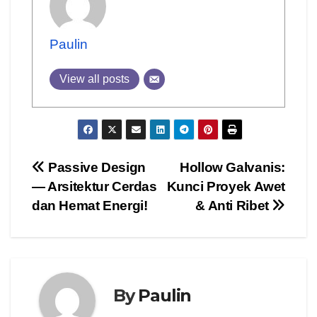
Paulin
View all posts
Post
Passive Design
Hollow Galvanis:
— Arsitektur Cerdas
Kunci Proyek Awet
navigation
dan Hemat Energi!
& Anti Ribet
By
Paulin