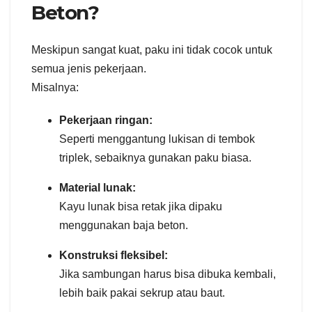
Beton?
Meskipun sangat kuat, paku ini tidak cocok untuk
semua jenis pekerjaan.
Misalnya:
Pekerjaan ringan:
Seperti menggantung lukisan di tembok
triplek, sebaiknya gunakan paku biasa.
Material lunak:
Kayu lunak bisa retak jika dipaku
menggunakan baja beton.
Konstruksi fleksibel:
Jika sambungan harus bisa dibuka kembali,
lebih baik pakai sekrup atau baut.