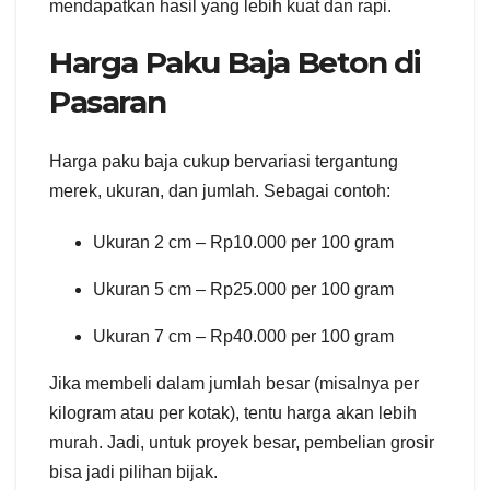
mendapatkan hasil yang lebih kuat dan rapi.
Harga Paku Baja Beton di
Pasaran
Harga paku baja cukup bervariasi tergantung
merek, ukuran, dan jumlah. Sebagai contoh:
Ukuran 2 cm – Rp10.000 per 100 gram
Ukuran 5 cm – Rp25.000 per 100 gram
Ukuran 7 cm – Rp40.000 per 100 gram
Jika membeli dalam jumlah besar (misalnya per
kilogram atau per kotak), tentu harga akan lebih
murah. Jadi, untuk proyek besar, pembelian grosir
bisa jadi pilihan bijak.