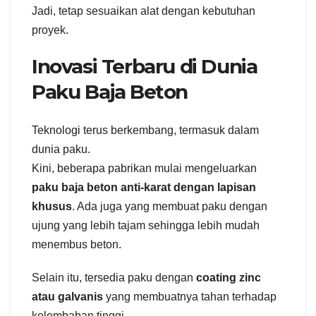
Jadi, tetap sesuaikan alat dengan kebutuhan
proyek.
Inovasi Terbaru di Dunia
Paku Baja Beton
Teknologi terus berkembang, termasuk dalam
dunia paku.
Kini, beberapa pabrikan mulai mengeluarkan
paku baja beton anti-karat dengan lapisan
khusus
. Ada juga yang membuat paku dengan
ujung yang lebih tajam sehingga lebih mudah
menembus beton.
Selain itu, tersedia paku dengan
coating zinc
atau galvanis
yang membuatnya tahan terhadap
kelembaban tinggi.