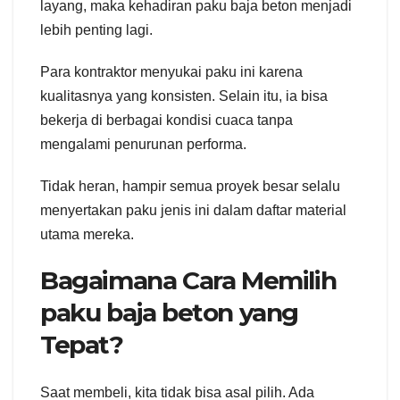
layang, maka kehadiran paku baja beton menjadi
lebih penting lagi.
Para kontraktor menyukai paku ini karena
kualitasnya yang konsisten. Selain itu, ia bisa
bekerja di berbagai kondisi cuaca tanpa
mengalami penurunan performa.
Tidak heran, hampir semua proyek besar selalu
menyertakan paku jenis ini dalam daftar material
utama mereka.
Bagaimana Cara Memilih
paku baja beton yang
Tepat?
Saat membeli, kita tidak bisa asal pilih. Ada