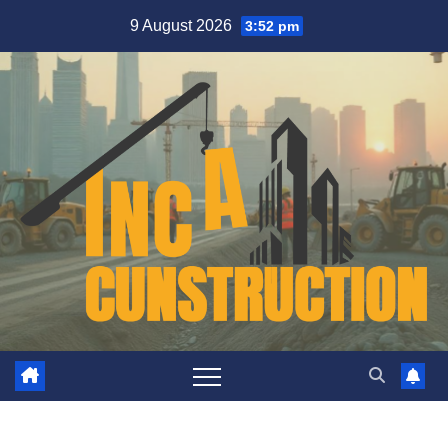
Skip
9 August 2026
3:52 pm
to
content