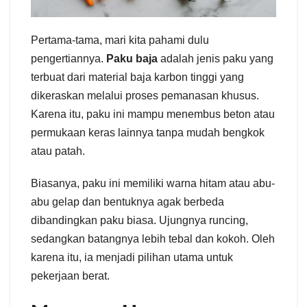
Pertama-tama, mari kita pahami dulu
pengertiannya.
Paku baja
adalah jenis paku yang
terbuat dari material baja karbon tinggi yang
dikeraskan melalui proses pemanasan khusus.
Karena itu, paku ini mampu menembus beton atau
permukaan keras lainnya tanpa mudah bengkok
atau patah.
Biasanya, paku ini memiliki warna hitam atau abu-
abu gelap dan bentuknya agak berbeda
dibandingkan paku biasa. Ujungnya runcing,
sedangkan batangnya lebih tebal dan kokoh. Oleh
karena itu, ia menjadi pilihan utama untuk
pekerjaan berat.