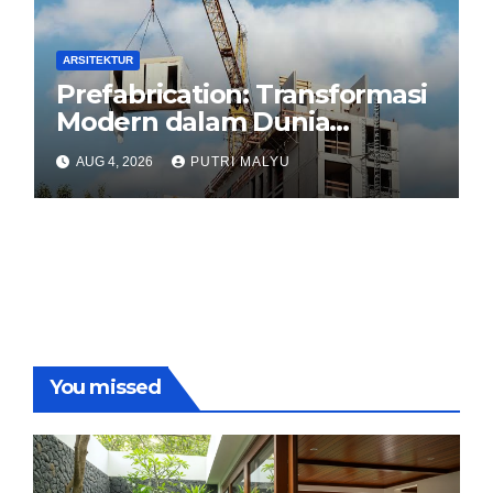
ARSITEKTUR
Prefabrication: Transformasi
Modern dalam Dunia
Konstruksi
AUG 4, 2026
PUTRI MALYU
You missed