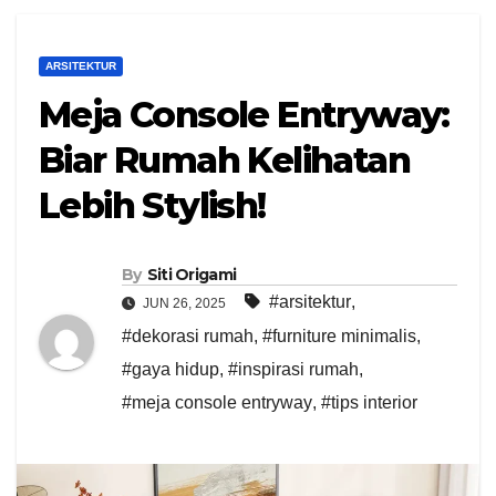
ARSITEKTUR
Meja Console Entryway:
Biar Rumah Kelihatan
Lebih Stylish!
By
Siti Origami
#arsitektur
,
JUN 26, 2025
#dekorasi rumah
,
#furniture minimalis
,
#gaya hidup
,
#inspirasi rumah
,
#meja console entryway
,
#tips interior