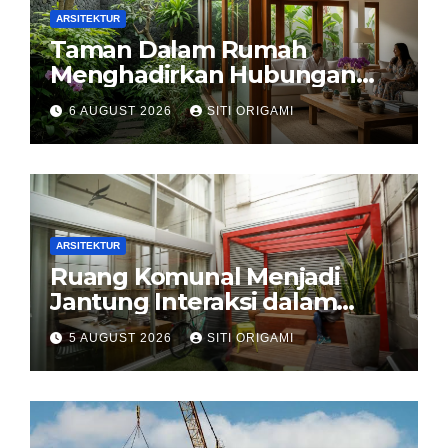
ARSITEKTUR
Taman Dalam Rumah
Menghadirkan Hubungan
Harmonis antara Arsitektur
6 AUGUST 2026
SITI ORIGAMI
dan Alam
ARSITEKTUR
Ruang Komunal Menjadi
Jantung Interaksi dalam
Perancangan Arsitektur
5 AUGUST 2026
SITI ORIGAMI
Modern