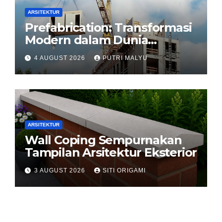
ARSITEKTUR
Prefabrication: Transformasi
Modern dalam Dunia
Konstruksi
4 AUGUST 2026
PUTRI MALYU
ARSITEKTUR
Wall Coping Sempurnakan
Tampilan Arsitektur Eksterior
3 AUGUST 2026
SITI ORIGAMI