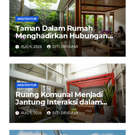
ARSITEKTUR
Taman Dalam Rumah
Menghadirkan Hubungan
Harmonis antara Arsitektur
AUG 6, 2026
SITI ORIGAMI
dan Alam
ARSITEKTUR
Ruang Komunal Menjadi
Jantung Interaksi dalam
Perancangan Arsitektur
AUG 5, 2026
SITI ORIGAMI
Modern