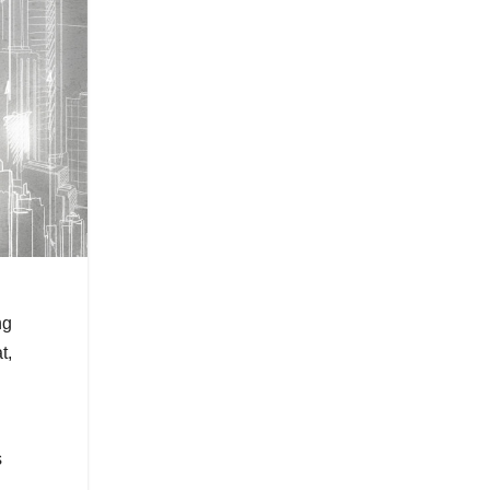
ng
t,
s