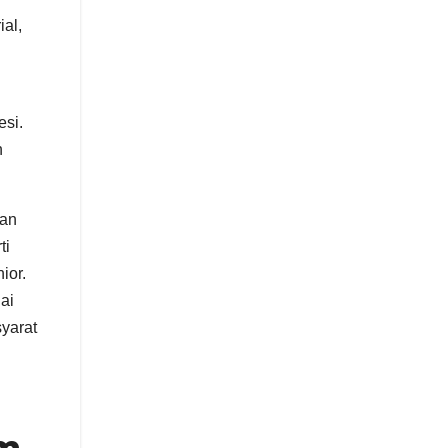
ial,
esi.
n
nan
ti
ior.
ai
yarat
am