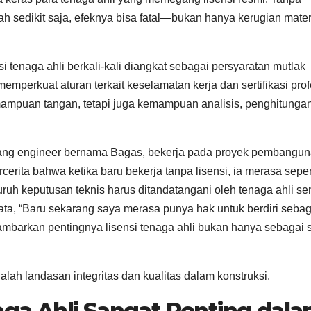
lah sedikit saja, efeknya bisa fatal—bukan hanya kerugian mater
si tenaga ahli berkali-kali diangkat sebagai persyaratan mutlak
mperkuat aturan terkait keselamatan kerja dan sertifikasi prof
kemampuan tangan, tetapi juga kemampuan analisis, penghitunga
seorang engineer bernama Bagas, bekerja pada proyek pembangu
cerita bahwa ketika baru bekerja tanpa lisensi, ia merasa seper
ruh keputusan teknis harus ditandatangani oleh tenaga ahli sen
rkata, “Baru sekarang saya merasa punya hak untuk berdiri sebag
ambarkan pentingnya lisensi tenaga ahli bukan hanya sebagai s
dalah landasan integritas dan kualitas dalam konstruksi.
ga Ahli Sangat Penting dal