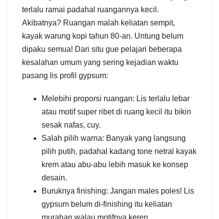
terlalu ramai padahal ruangannya kecil.
Akibatnya? Ruangan malah keliatan sempit,
kayak warung kopi tahun 80-an. Untung belum
dipaku semua! Dari situ gue pelajari beberapa
kesalahan umum yang sering kejadian waktu
pasang lis profil gypsum:
Melebihi proporsi ruangan: Lis terlalu lebar
atau motif super ribet di ruang kecil itu bikin
sesak nafas, cuy.
Salah pilih warna: Banyak yang langsung
pilih putih, padahal kadang tone netral kayak
krem atau abu-abu lebih masuk ke konsep
desain.
Buruknya finishing: Jangan males poles! Lis
gypsum belum di-finishing itu keliatan
murahan walau motifnya keren.