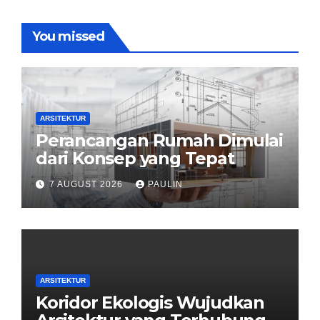
You missed
ARSITEKTUR
Perancangan Rumah Dimulai
dari Konsep yang Tepat
7 AUGUST 2026
PAULIN
ARSITEKTUR
Koridor Ekologis Wujudkan