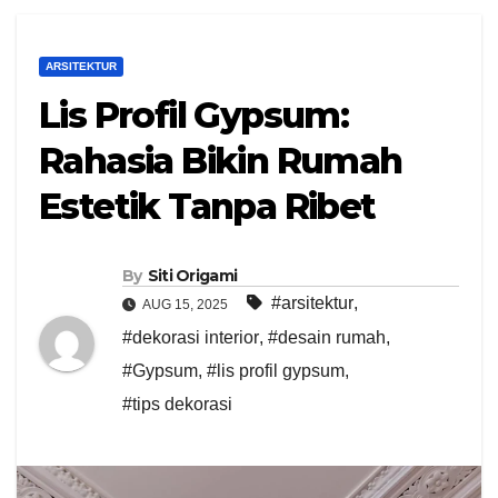
ARSITEKTUR
Lis Profil Gypsum:
Rahasia Bikin Rumah
Estetik Tanpa Ribet
By
Siti Origami
#arsitektur
,
AUG 15, 2025
#dekorasi interior
,
#desain rumah
,
#Gypsum
,
#lis profil gypsum
,
#tips dekorasi