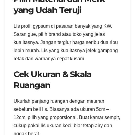
yang Udah Teruji
Lis profil gypsum di pasaran banyak yang KW.
Saran gue, pilih brand atau toko yang jelas
kualitasnya. Jangan tergiur harga seribu dua ribu
lebih murah. Lis yang kualitasnya jelek gampang
retak dan warnanya cepat kusam.
Cek Ukuran & Skala
Ruangan
Ukurlah panjang ruangan dengan meteran
sebelum beli lis. Biasanya ada ukuran 5cm –
12cm, pilih yang proporsional. Buat kamar sempit,
cukup pakai lis ukuran kecil biar tetap airy dan
nggak berat.