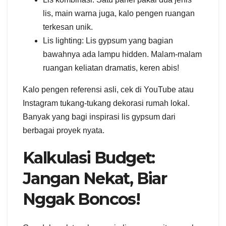
lis, main warna juga, kalo pengen ruangan
terkesan unik.
Lis lighting: Lis gypsum yang bagian
bawahnya ada lampu hidden. Malam-malam
ruangan keliatan dramatis, keren abis!
Kalo pengen referensi asli, cek di YouTube atau
Instagram tukang-tukang dekorasi rumah lokal.
Banyak yang bagi inspirasi lis gypsum dari
berbagai proyek nyata.
Kalkulasi Budget:
Jangan Nekat, Biar
Nggak Boncos!