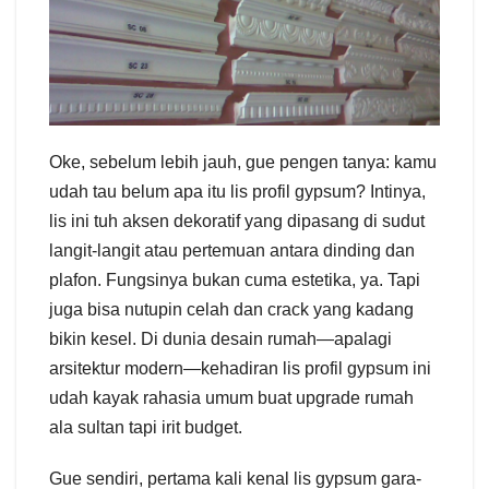
Oke, sebelum lebih jauh, gue pengen tanya: kamu
udah tau belum apa itu lis profil gypsum? Intinya,
lis ini tuh aksen dekoratif yang dipasang di sudut
langit-langit atau pertemuan antara dinding dan
plafon. Fungsinya bukan cuma estetika, ya. Tapi
juga bisa nutupin celah dan crack yang kadang
bikin kesel. Di dunia desain rumah—apalagi
arsitektur modern—kehadiran lis profil gypsum ini
udah kayak rahasia umum buat upgrade rumah
ala sultan tapi irit budget.
Gue sendiri, pertama kali kenal lis gypsum gara-