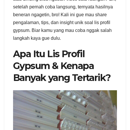
setelah pernah coba langsung, ternyata hasilnya
beneran ngagetin, bro! Kali ini gue mau share
pengalaman, tips, dan insight unik soal lis profil
gypsum. Biar kamu yang mau coba nggak salah
langkah kaya gue dulu.
Apa Itu Lis Profil
Gypsum & Kenapa
Banyak yang Tertarik?