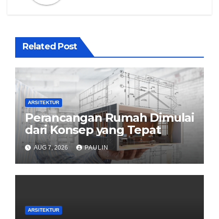
Related Post
ARSITEKTUR
Perancangan Rumah Dimulai
dari Konsep yang Tepat
AUG 7, 2026
PAULIN
ARSITEKTUR