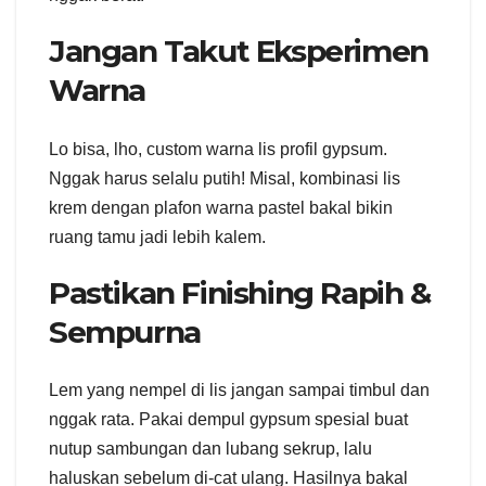
Jangan Takut Eksperimen
Warna
Lo bisa, lho, custom warna lis profil gypsum.
Nggak harus selalu putih! Misal, kombinasi lis
krem dengan plafon warna pastel bakal bikin
ruang tamu jadi lebih kalem.
Pastikan Finishing Rapih &
Sempurna
Lem yang nempel di lis jangan sampai timbul dan
nggak rata. Pakai dempul gypsum spesial buat
nutup sambungan dan lubang sekrup, lalu
haluskan sebelum di-cat ulang. Hasilnya bakal