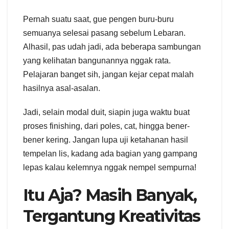
Pernah suatu saat, gue pengen buru-buru
semuanya selesai pasang sebelum Lebaran.
Alhasil, pas udah jadi, ada beberapa sambungan
yang kelihatan bangunannya nggak rata.
Pelajaran banget sih, jangan kejar cepat malah
hasilnya asal-asalan.
Jadi, selain modal duit, siapin juga waktu buat
proses finishing, dari poles, cat, hingga bener-
bener kering. Jangan lupa uji ketahanan hasil
tempelan lis, kadang ada bagian yang gampang
lepas kalau kelemnya nggak nempel sempurna!
Itu Aja? Masih Banyak,
Tergantung Kreativitas