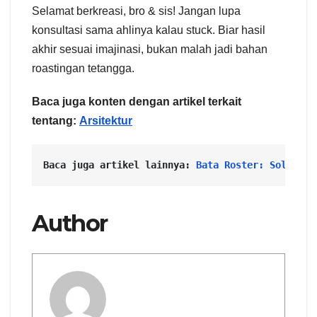
Selamat berkreasi, bro & sis! Jangan lupa
konsultasi sama ahlinya kalau stuck. Biar hasil
akhir sesuai imajinasi, bukan malah jadi bahan
roastingan tetangga.
Baca juga konten dengan artikel terkait
tentang:
Arsitektur
Baca juga artikel lainnya: 
Bata Roster: Solusi K
Author