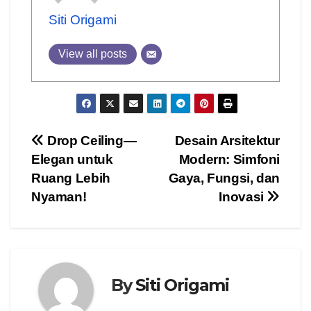
Siti Origami
View all posts
Post
Drop Ceiling—
Desain Arsitektur
Elegan untuk
Modern: Simfoni
navigation
Ruang Lebih
Gaya, Fungsi, dan
Nyaman!
Inovasi
By
Siti Origami