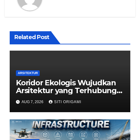
Related Post
ARSITEKTUR
Koridor Ekologis Wujudkan
Arsitektur yang Terhubung
dengan Alam
AUG 7, 2026
SITI ORIGAMI