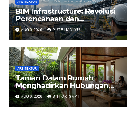
ARSITEKTUR
BIM Infrastructure: Revolusi
Perencanaan dan
Pengelolaan Infrastruktur
AUG 6, 2026
PUTRI MALYU
ARSITEKTUR
Taman Dalam Rumah
Menghadirkan Hubungan
Harmonis antara Arsitektur
AUG 6, 2026
SITI ORIGAMI
dan Alam