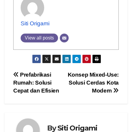
Siti Origami
View all posts
Post
Prefabrikasi
Konsep Mixed-Use:
Rumah: Solusi
Solusi Cerdas Kota
navigation
Cepat dan Efisien
Modern
By
Siti Origami