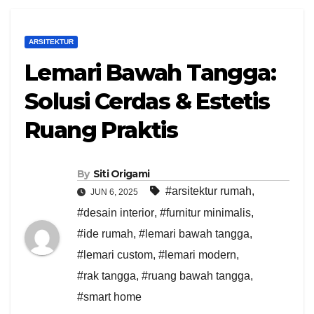
ARSITEKTUR
Lemari Bawah Tangga:
Solusi Cerdas & Estetis
Ruang Praktis
By
Siti Origami
#arsitektur rumah
,
JUN 6, 2025
#desain interior
,
#furnitur minimalis
,
#ide rumah
,
#lemari bawah tangga
,
#lemari custom
,
#lemari modern
,
#rak tangga
,
#ruang bawah tangga
,
#smart home