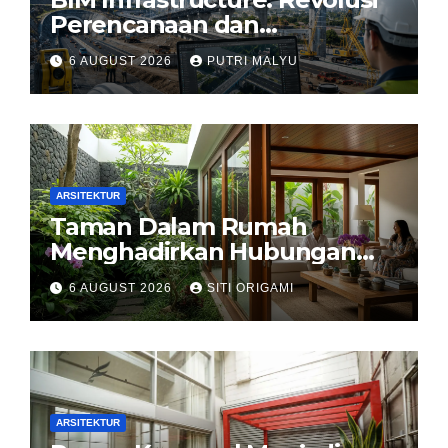
Perencanaan dan
Pengelolaan Infrastruktur
6 AUGUST 2026
PUTRI MALYU
ARSITEKTUR
Taman Dalam Rumah
Menghadirkan Hubungan
Harmonis antara Arsitektur
6 AUGUST 2026
SITI ORIGAMI
dan Alam
ARSITEKTUR