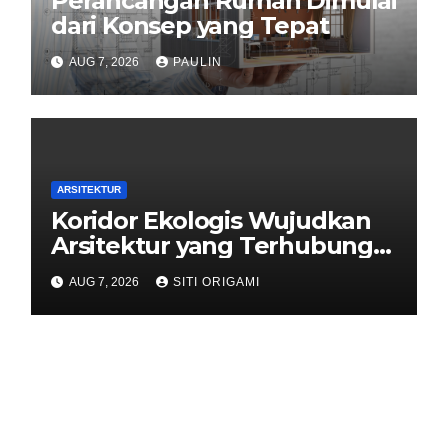
Perancangan Rumah Dimulai
dari Konsep yang Tepat
AUG 7, 2026
PAULIN
ARSITEKTUR
Koridor Ekologis Wujudkan
Arsitektur yang Terhubung
dengan Alam
AUG 7, 2026
SITI ORIGAMI