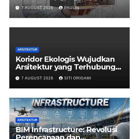
7 AUGUST 2026
PAULIN
ARSITEKTUR
Koridor Ekologis Wujudkan
Arsitektur yang Terhubung
dengan Alam
7 AUGUST 2026
SITI ORIGAMI
ARSITEKTUR
BIM Infrastructure: Revolusi
Perencanaan dan