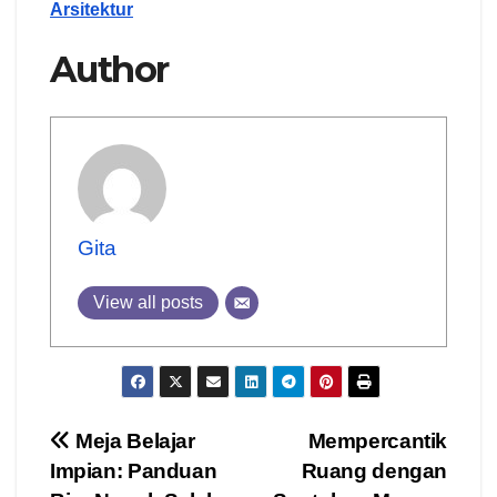
Arsitektur
Author
Gita
View all posts
Post
Meja Belajar
Mempercantik
Impian: Panduan
Ruang dengan
navigation