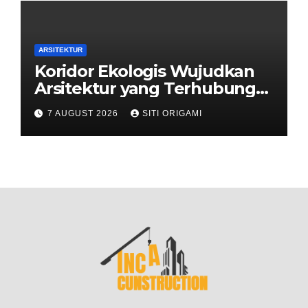
ARSITEKTUR
Koridor Ekologis Wujudkan
Arsitektur yang Terhubung
dengan Alam
7 AUGUST 2026
SITI ORIGAMI