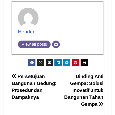
Hendra
View all posts
Post
Persetujuan
Dinding Anti
Bangunan Gedung:
Gempa: Solusi
navigation
Prosedur dan
Inovatif untuk
Dampaknya
Bangunan Tahan
Gempa