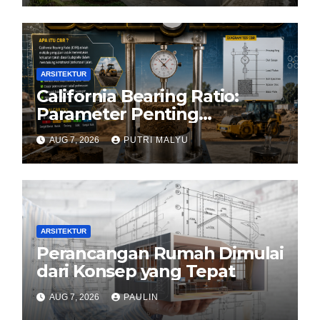
ARSITEKTUR
California Bearing Ratio:
Parameter Penting
Kekuatan Tanah Konstruksi
AUG 7, 2026
PUTRI MALYU
ARSITEKTUR
Perancangan Rumah Dimulai
dari Konsep yang Tepat
AUG 7, 2026
PAULIN