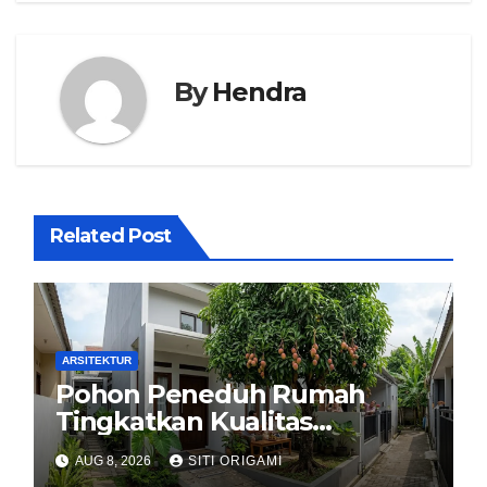
By
Hendra
Related Post
ARSITEKTUR
Pohon Peneduh Rumah
Tingkatkan Kualitas
Arsitektur Hunian
AUG 8, 2026
SITI ORIGAMI