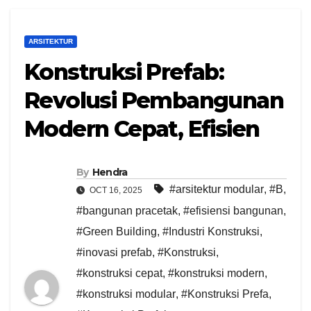
ARSITEKTUR
Konstruksi Prefab:
Revolusi Pembangunan
Modern Cepat, Efisien
By
Hendra
#arsitektur modular
,
#B
,
OCT 16, 2025
#bangunan pracetak
,
#efisiensi bangunan
,
#Green Building
,
#Industri Konstruksi
,
#inovasi prefab
,
#Konstruksi
,
#konstruksi cepat
,
#konstruksi modern
,
#konstruksi modular
,
#Konstruksi Prefa
,