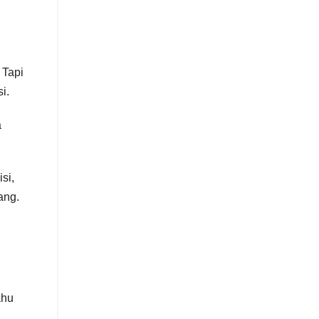
 Tapi
i.
a
si,
ang.
ahu