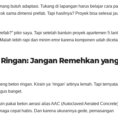
mang butuh adaptasi. Tukang di lapangan harus belajar cara p
cok sama dimensi prefab. Tapi hasilnya? Proyek bisa selesai ja
efab?” pikir saya. Tapi setelah bantuin proyek apartemen 5 lant
 Malah lebih rapi dan minim error karena komponen udah diceta
 Ringan: Jangan Remehkan yan
ng beton ringan. Kirain ya ‘ringan’ artinya lemah. Tapi ternyata
agus banget.
in pakai beton aerasi alias AAC (Autoclaved Aerated Concrete
tenaga cepat habis. Dan karena ukurannya gede, pemasangan