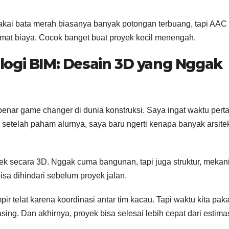
akai bata merah biasanya banyak potongan terbuang, tapi AAC 
mat biaya. Cocok banget buat proyek kecil menengah.
logi BIM: Desain 3D yang Nggak
-benar game changer di dunia konstruksi. Saya ingat waktu per
i setelah paham alurnya, saya baru ngerti kenapa banyak arsite
k secara 3D. Nggak cuma bangunan, tapi juga struktur, mekani
 bisa dihindari sebelum proyek jalan.
r telat karena koordinasi antar tim kacau. Tapi waktu kita paka
ng. Dan akhirnya, proyek bisa selesai lebih cepat dari estima