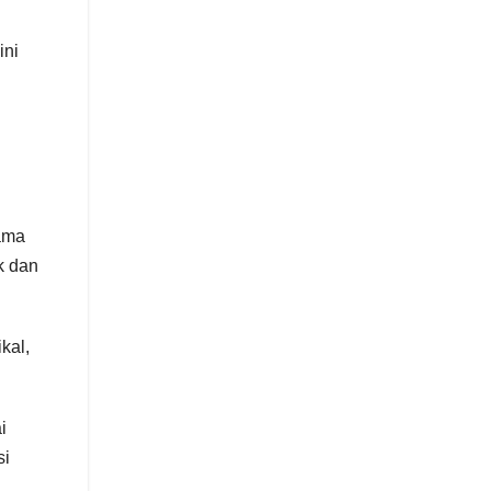
ini
tama
k dan
kal,
i
si