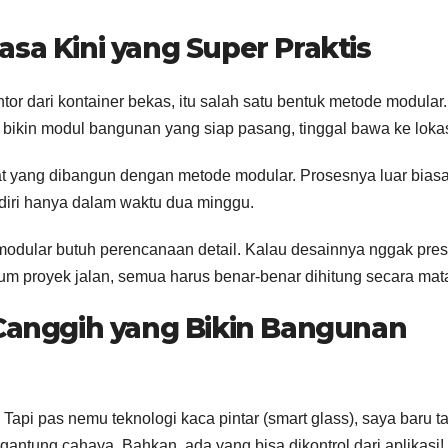
sa Kini yang Super Praktis
r dari kontainer bekas, itu salah satu bentuk metode modular.
bikin modul bangunan yang siap pasang, tinggal bawa ke lokas
rat yang dibangun dengan metode modular. Prosesnya luar bias
diri hanya dalam waktu dua minggu.
 modular butuh perencanaan detail. Kalau desainnya nggak presi
um proyek jalan, semua harus benar-benar dihitung secara mat
 Canggih yang Bikin Bangunan
 Tapi pas nemu teknologi kaca pintar (smart glass), saya baru t
rgantung cahaya. Bahkan, ada yang bisa dikontrol dari aplikasi!