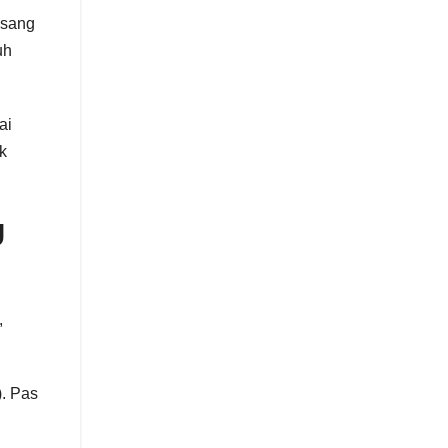
asang
uh
ai
k
g
,
). Pas