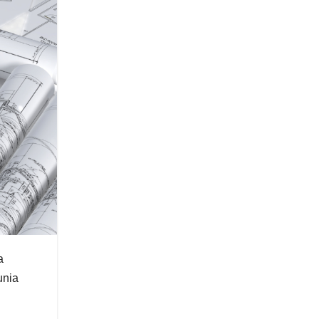
a
unia