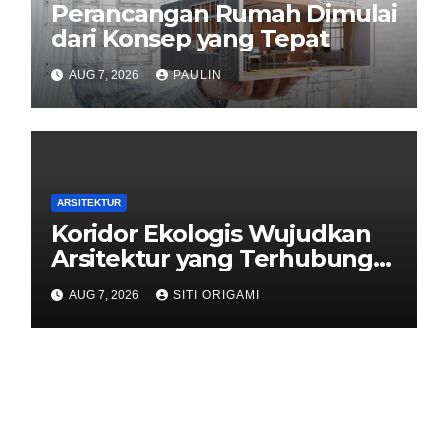
Perancangan Rumah Dimulai
dari Konsep yang Tepat
AUG 7, 2026
PAULIN
ARSITEKTUR
Koridor Ekologis Wujudkan
Arsitektur yang Terhubung
dengan Alam
AUG 7, 2026
SITI ORIGAMI