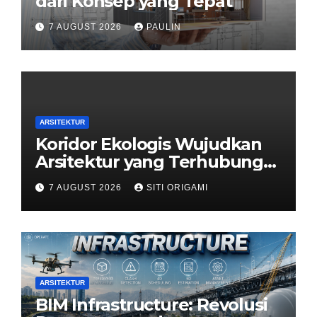
dari Konsep yang Tepat
7 AUGUST 2026
PAULIN
ARSITEKTUR
Koridor Ekologis Wujudkan
Arsitektur yang Terhubung
dengan Alam
7 AUGUST 2026
SITI ORIGAMI
ARSITEKTUR
BIM Infrastructure: Revolusi