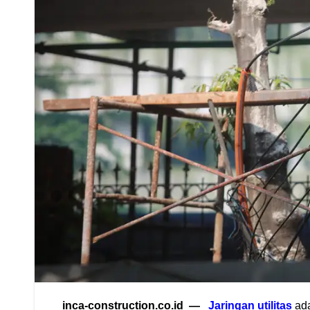
inca-construction.co.id —
Jaringan utilitas
ad