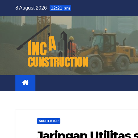
Skip
8 August 2026
12:21 pm
to
content
ARSITEKTUR
Jaringan Utilitas