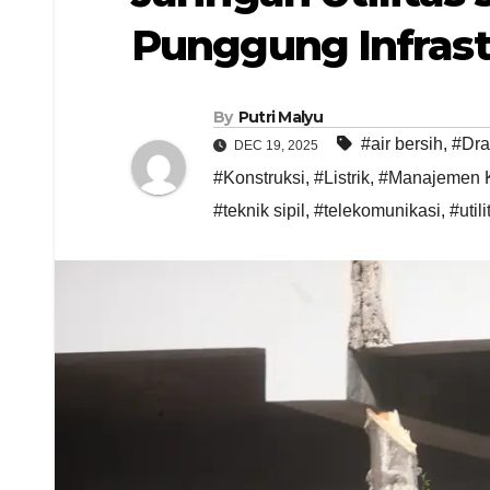
Punggung Infrast
By
Putri Malyu
#air bersih
,
#Dra
DEC 19, 2025
#Konstruksi
,
#Listrik
,
#Manajemen K
#teknik sipil
,
#telekomunikasi
,
#util