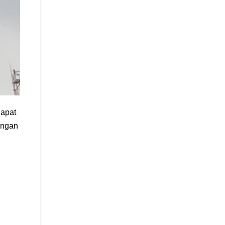
dapat
angan
,