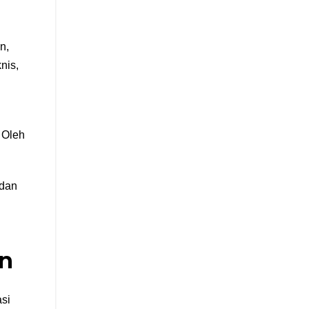
n,
nis,
 Oleh
 dan
rn
asi