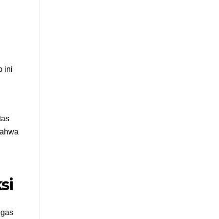
 ini
tas
 bahwa
si
ugas