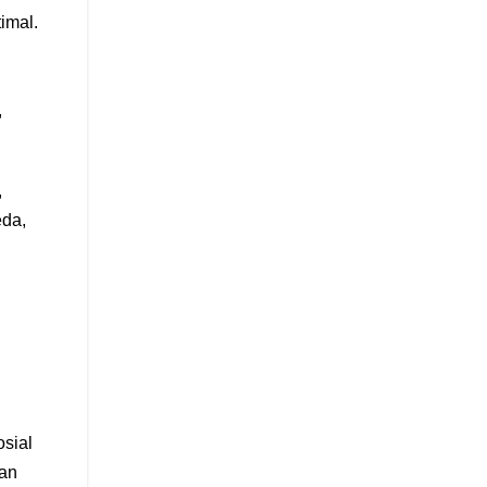
imal.
,
,
eda,
osial
dan