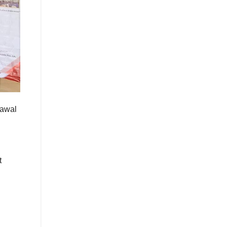
 awal
t