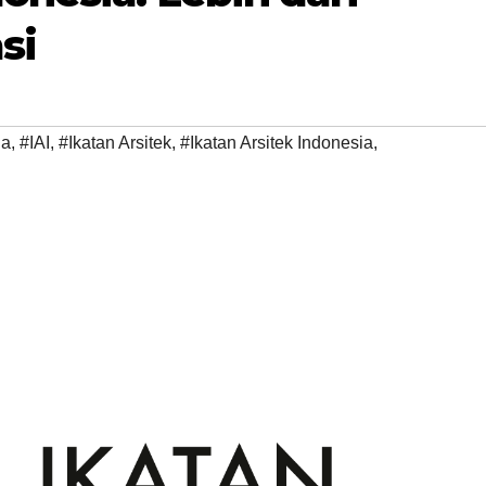
si
ia
,
#IAI
,
#Ikatan Arsitek
,
#Ikatan Arsitek Indonesia
,