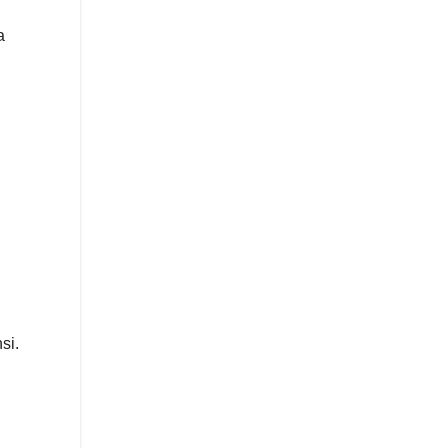
a
si.