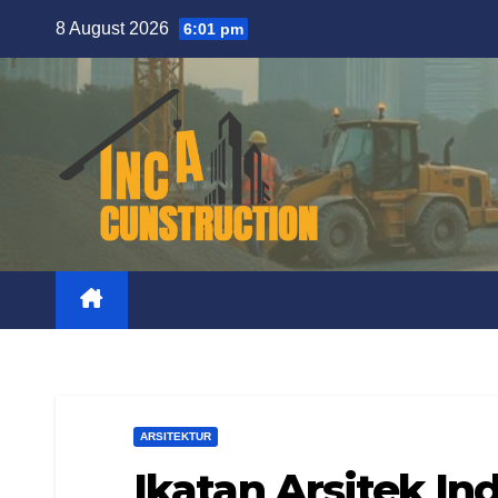
Skip
8 August 2026
6:01 pm
to
content
ARSITEKTUR
Ikatan Arsitek In