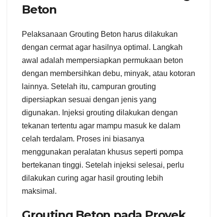
Beton
Pelaksanaan Grouting Beton harus dilakukan
dengan cermat agar hasilnya optimal. Langkah
awal adalah mempersiapkan permukaan beton
dengan membersihkan debu, minyak, atau kotoran
lainnya. Setelah itu, campuran grouting
dipersiapkan sesuai dengan jenis yang
digunakan. Injeksi grouting dilakukan dengan
tekanan tertentu agar mampu masuk ke dalam
celah terdalam. Proses ini biasanya
menggunakan peralatan khusus seperti pompa
bertekanan tinggi. Setelah injeksi selesai, perlu
dilakukan curing agar hasil grouting lebih
maksimal.
Grouting Beton pada Proyek