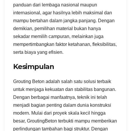
panduan dari lembaga nasional maupun
internasional, agar hasilnya lebih maksimal dan
mampu bertahan dalam jangka panjang. Dengan
demikian, pemilihan material bukan hanya
sekadar memilih campuran, melainkan juga
mempertimbangkan faktor ketahanan, fleksibilitas,
serta biaya yang efisien.
Kesimpulan
Grouting Beton adalah salah satu solusi terbaik
untuk menjaga kekuatan dan stabilitas bangunan.
Dengan berbagai manfaatnya, teknik ini telah
menjadi bagian penting dalam dunia konstruksi
modern. Mulai dari proyek skala kecil hingga
besar, GroutingBeton terbukti mampu memberikan
perlindungan tambahan bagi struktur. Dengan