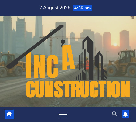
Skip
7 August 2026
4:36 pm
to
content