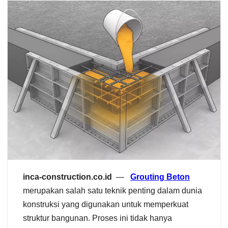
inca-construction.co.id
—
Grouting Beton
merupakan salah satu teknik penting dalam dunia
konstruksi yang digunakan untuk memperkuat
struktur bangunan. Proses ini tidak hanya