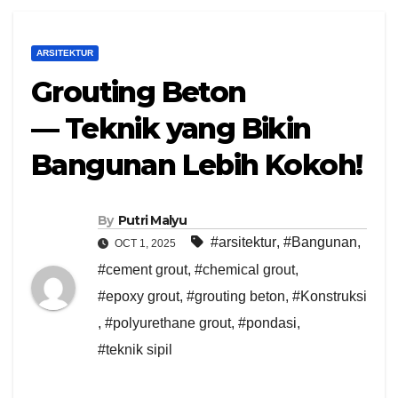
ARSITEKTUR
Grouting Beton
— Teknik yang Bikin
Bangunan Lebih Kokoh!
By
Putri Malyu
#arsitektur
,
#Bangunan
,
OCT 1, 2025
#cement grout
,
#chemical grout
,
#epoxy grout
,
#grouting beton
,
#Konstruksi
,
#polyurethane grout
,
#pondasi
,
#teknik sipil