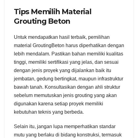
Tips Memilih Material
Grouting Beton
Untuk mendapatkan hasil terbaik, pemilihan
material GroutingBeton harus diperhatikan dengan
lebih mendalam. Pastikan bahan memiliki kualitas
tinggi, memiliki sertifikasi yang jelas, dan sesuai
dengan jenis proyek yang dijalankan baik itu
jembatan, gedung bertingkat, maupun infrastruktur
bawah tanah. Konsultasikan dengan ahli struktur
sebelum memutuskan jenis grouting yang akan
digunakan karena setiap proyek memiliki
kebutuhan teknis yang berbeda.
Selain itu, jangan lupa memperhatikan standar
mutu yang berlaku di bidang konstruksi, termasuk