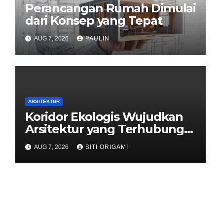
Perancangan Rumah Dimulai
dari Konsep yang Tepat
AUG 7, 2026
PAULIN
ARSITEKTUR
Koridor Ekologis Wujudkan
Arsitektur yang Terhubung
dengan Alam
AUG 7, 2026
SITI ORIGAMI