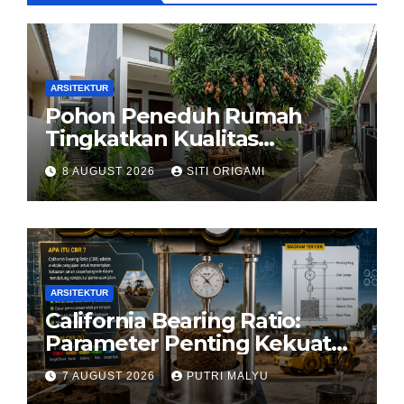
ARSITEKTUR
Pohon Peneduh Rumah
Tingkatkan Kualitas
Arsitektur Hunian
8 AUGUST 2026
SITI ORIGAMI
ARSITEKTUR
California Bearing Ratio:
Parameter Penting Kekuatan
Tanah Konstruksi
7 AUGUST 2026
PUTRI MALYU