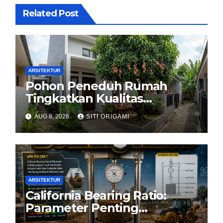
Related Post
ARSITEKTUR
Pohon Peneduh Rumah
Tingkatkan Kualitas
Arsitektur Hunian
AUG 8, 2026
SITI ORIGAMI
ARSITEKTUR
California Bearing Ratio:
Parameter Penting
Kekuatan Tanah Konstruksi