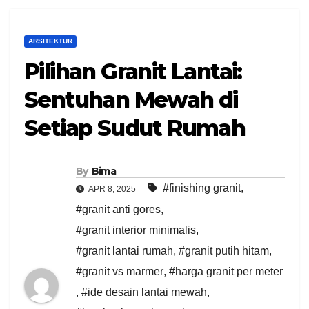
ARSITEKTUR
Pilihan Granit Lantai:
Sentuhan Mewah di
Setiap Sudut Rumah
By
Bima
#finishing granit
,
APR 8, 2025
#granit anti gores
,
#granit interior minimalis
,
#granit lantai rumah
,
#granit putih hitam
,
#granit vs marmer
,
#harga granit per meter
,
#ide desain lantai mewah
,