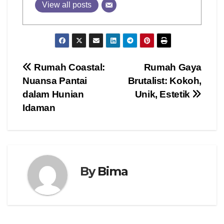
View all posts
Post
Rumah Coastal:
Rumah Gaya
Nuansa Pantai
Brutalist: Kokoh,
navigation
dalam Hunian
Unik, Estetik
Idaman
By
Bima