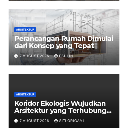
ARSITEKTUR
Perancangan Rumah Dimulai
dari Konsep yang Tepat
7 AUGUST 2026
PAULIN
ARSITEKTUR
Koridor Ekologis Wujudkan
Arsitektur yang Terhubung
dengan Alam
7 AUGUST 2026
SITI ORIGAMI