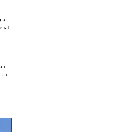
uga
erial
dan
ngan