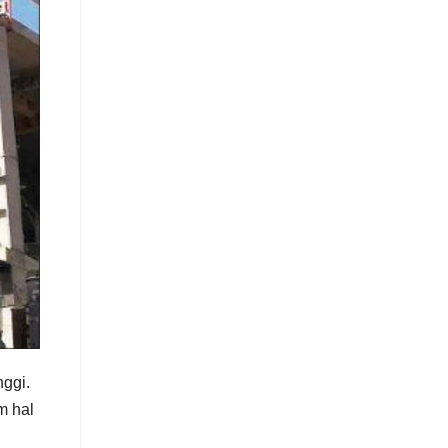
nggi.
m hal