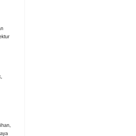
an
ektur
,
,
ihan,
iaya