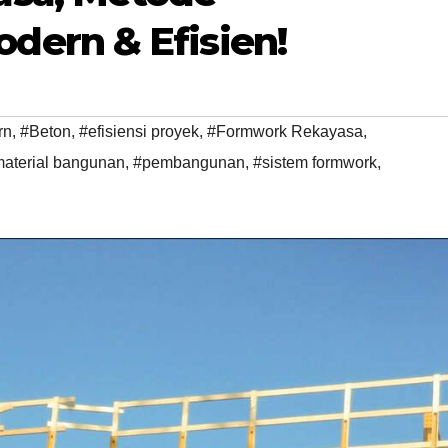
ern & Efisien!
rn
,
#Beton
,
#efisiensi proyek
,
#Formwork Rekayasa
,
aterial bangunan
,
#pembangunan
,
#sistem formwork
,