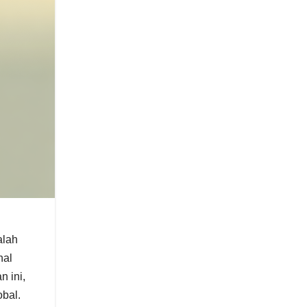
alah
nal
n ini,
bal.