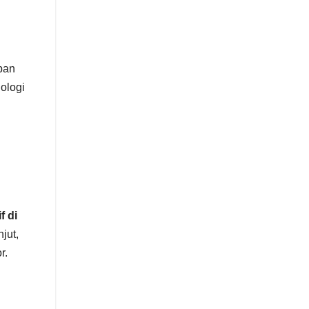
pan
ologi
f di
jut,
r.