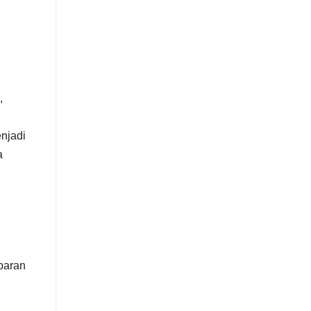
,
njadi
a
paran