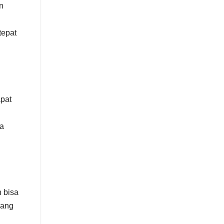
n
tepat
apat
na
n bisa
uang