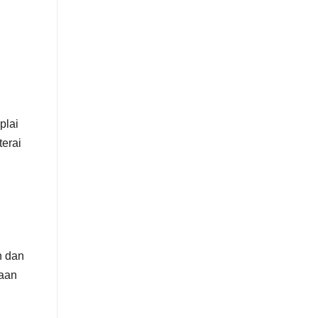
lai
terai
n dan
naan