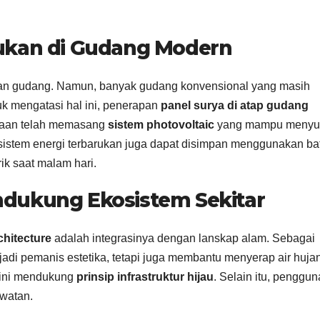
ukan di Gudang Modern
ian gudang. Namun, banyak gudang konvensional yang masih
tuk mengatasi hal ini, penerapan
panel surya di atap gudang
ahaan telah memasang
sistem photovoltaic
yang mampu menyup
 sistem energi terbarukan juga dapat disimpan menggunakan ba
ik saat malam hari.
dukung Ekosistem Sekitar
hitecture
adalah integrasinya dengan lanskap alam. Sebagai
adi pemanis estetika, tetapi juga membantu menyerap air huja
n ini mendukung
prinsip infrastruktur hijau
. Selain itu, penggu
awatan.