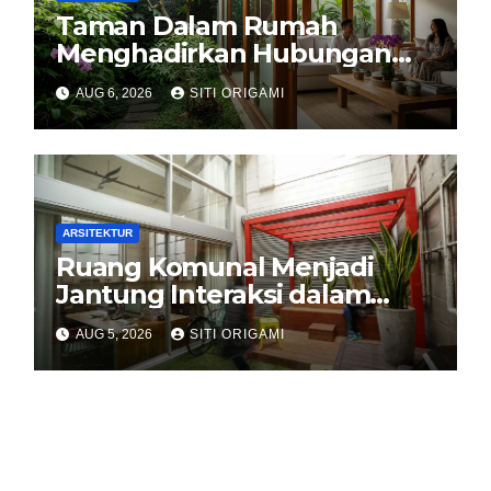
Taman Dalam Rumah
Menghadirkan Hubungan
Harmonis antara Arsitektur
AUG 6, 2026
SITI ORIGAMI
dan Alam
ARSITEKTUR
Ruang Komunal Menjadi
Jantung Interaksi dalam
Perancangan Arsitektur
AUG 5, 2026
SITI ORIGAMI
Modern