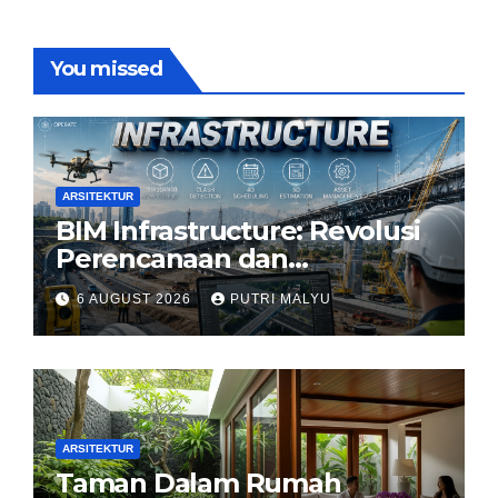
You missed
ARSITEKTUR
BIM Infrastructure: Revolusi
Perencanaan dan
Pengelolaan Infrastruktur
6 AUGUST 2026
PUTRI MALYU
ARSITEKTUR
Taman Dalam Rumah