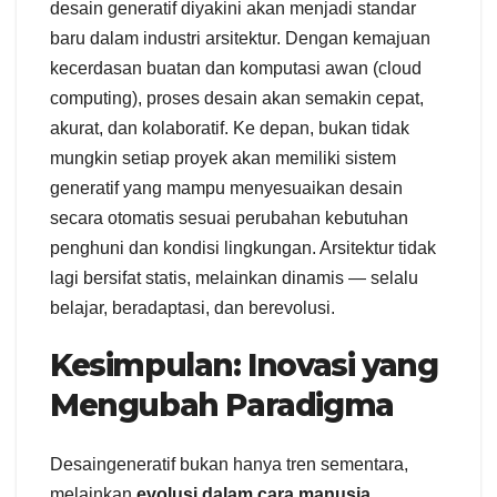
desain generatif diyakini akan menjadi standar
baru dalam industri arsitektur. Dengan kemajuan
kecerdasan buatan dan komputasi awan (cloud
computing), proses desain akan semakin cepat,
akurat, dan kolaboratif. Ke depan, bukan tidak
mungkin setiap proyek akan memiliki sistem
generatif yang mampu menyesuaikan desain
secara otomatis sesuai perubahan kebutuhan
penghuni dan kondisi lingkungan. Arsitektur tidak
lagi bersifat statis, melainkan dinamis — selalu
belajar, beradaptasi, dan berevolusi.
Kesimpulan: Inovasi yang
Mengubah Paradigma
Desaingeneratif bukan hanya tren sementara,
melainkan
evolusi dalam cara manusia