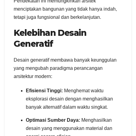
Pendekatan ini memungkinkan arsitek
menciptakan bangunan yang tidak hanya indah,
tetapi juga fungsional dan berkelanjutan.
Kelebihan Desain
Generatif
Desain generatif membawa banyak keunggulan
yang mengubah paradigma perancangan
arsitektur modern:
Efisiensi Tinggi:
Menghemat waktu
eksplorasi desain dengan menghasilkan
banyak alternatif dalam waktu singkat.
Optimasi Sumber Daya:
Menghasilkan
desain yang menggunakan material dan