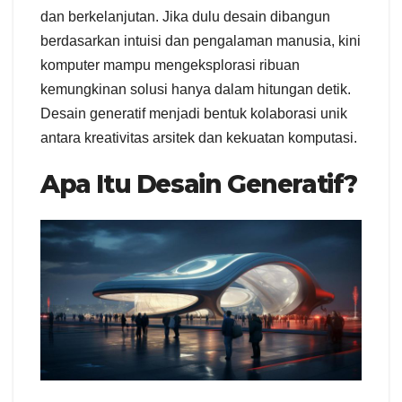
dan berkelanjutan. Jika dulu desain dibangun
berdasarkan intuisi dan pengalaman manusia, kini
komputer mampu mengeksplorasi ribuan
kemungkinan solusi hanya dalam hitungan detik.
Desain generatif menjadi bentuk kolaborasi unik
antara kreativitas arsitek dan kekuatan komputasi.
Apa Itu Desain Generatif?