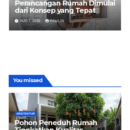
Perancangan Rumah Dimulai
dari Konsep yang Tepat
AUG 7, 2026
PAULIN
You missed
ARSITEKTUR
Pohon Peneduh Rumah
Tingkatkan Kualitas