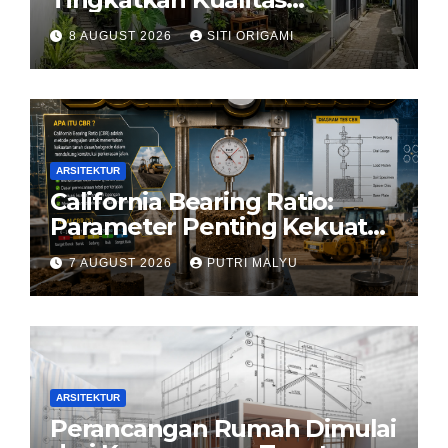
Arsitektur Hunian
8 AUGUST 2026
SITI ORIGAMI
ARSITEKTUR
California Bearing Ratio:
Parameter Penting Kekuatan
Tanah Konstruksi
7 AUGUST 2026
PUTRI MALYU
ARSITEKTUR
Perancangan Rumah Dimulai