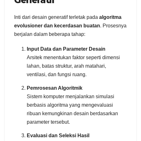
Generatif
Inti dari desain generatif terletak pada
algoritma
evolusioner dan kecerdasan buatan
. Prosesnya
berjalan dalam beberapa tahap:
Input Data dan Parameter Desain
Arsitek menentukan faktor seperti dimensi
lahan, batas struktur, arah matahari,
ventilasi, dan fungsi ruang.
Pemrosesan Algoritmik
Sistem komputer menjalankan simulasi
berbasis algoritma yang mengevaluasi
ribuan kemungkinan desain berdasarkan
parameter tersebut.
Evaluasi dan Seleksi Hasil