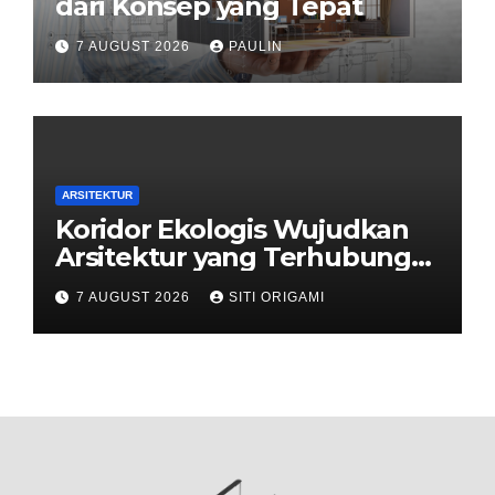
dari Konsep yang Tepat
7 AUGUST 2026
PAULIN
ARSITEKTUR
Koridor Ekologis Wujudkan
Arsitektur yang Terhubung
dengan Alam
7 AUGUST 2026
SITI ORIGAMI