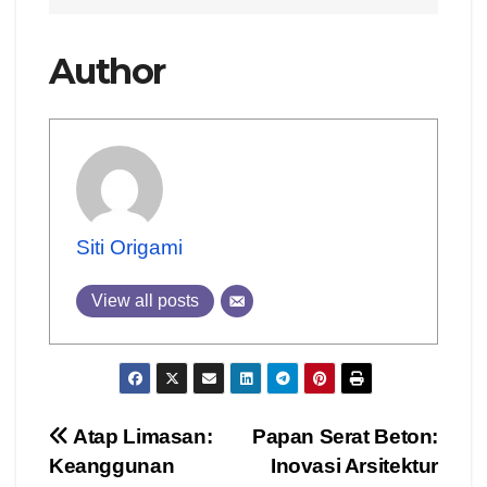
Author
Siti Origami
View all posts
Post
Atap Limasan:
Papan Serat Beton:
Keanggunan
Inovasi Arsitektur