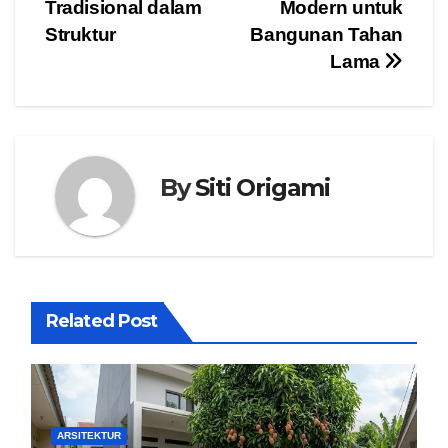
navigation
Tradisional dalam
Modern untuk
Struktur
Bangunan Tahan
Lama
By
Siti Origami
Related Post
ARSITEKTUR