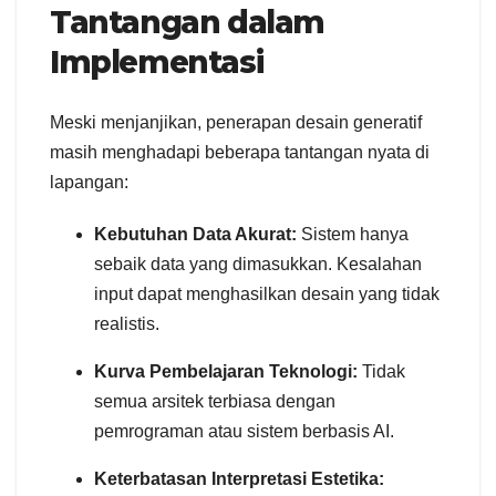
Tantangan dalam
Implementasi
Meski menjanjikan, penerapan desain generatif
masih menghadapi beberapa tantangan nyata di
lapangan:
Kebutuhan Data Akurat:
Sistem hanya
sebaik data yang dimasukkan. Kesalahan
input dapat menghasilkan desain yang tidak
realistis.
Kurva Pembelajaran Teknologi:
Tidak
semua arsitek terbiasa dengan
pemrograman atau sistem berbasis AI.
Keterbatasan Interpretasi Estetika: