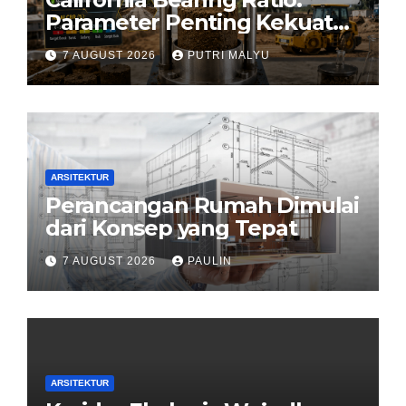
Parameter Penting Kekuatan
Tanah Konstruksi
7 AUGUST 2026
PUTRI MALYU
ARSITEKTUR
Perancangan Rumah Dimulai
dari Konsep yang Tepat
7 AUGUST 2026
PAULIN
ARSITEKTUR