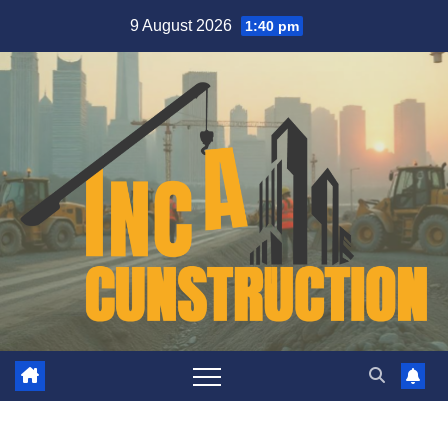
Skip
9 August 2026
1:40 pm
to
content