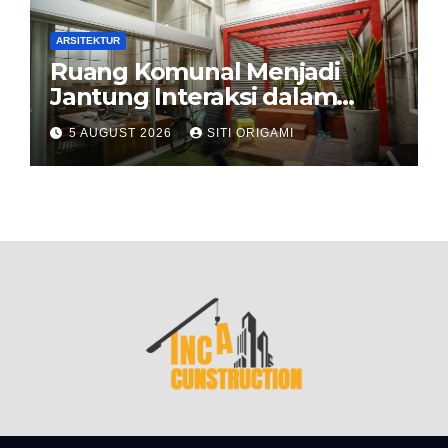
ARSITEKTUR
Ruang Komunal Menjadi
Jantung Interaksi dalam
Perancangan Arsitektur
5 AUGUST 2026
SITI ORIGAMI
Modern