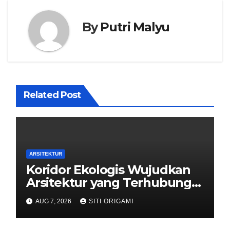
By
Putri Malyu
Related Post
ARSITEKTUR
Koridor Ekologis Wujudkan
Arsitektur yang Terhubung
dengan Alam
AUG 7, 2026
SITI ORIGAMI