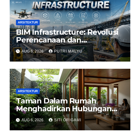
ARSITEKTUR
BIM Infrastructure: Revolusi
Perencanaan dan
Pengelolaan Infrastruktur
AUG 6, 2026
PUTRI MALYU
ARSITEKTUR
Taman Dalam Rumah
Menghadirkan Hubungan
Harmonis antara Arsitektur
AUG 6, 2026
SITI ORIGAMI
dan Alam