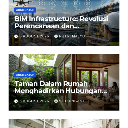
ARSITEKTUR
BIM Infrastructure: Revolusi
Perencanaan dan
Pengelolaan Infrastruktur
6 AUGUST 2026
PUTRI MALYU
ARSITEKTUR
Taman Dalam Rumah
Menghadirkan Hubungan
Harmonis antara Arsitektur
6 AUGUST 2026
SITI ORIGAMI
dan Alam